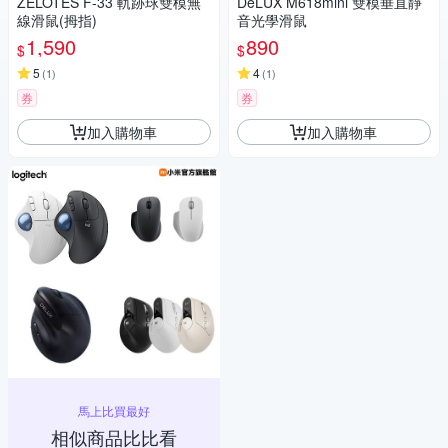
ZELOTES F-33 軌跡球雙模無
DeLUX M618mini 雙模垂直靜
線滑鼠(拇指)
音光學滑鼠
1,590
890
$
$
5
4
(
1
)
(
1
)
券
券
加入購物車
加入購物車
馬上比買最好
相似商品比比看