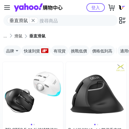
Yahoo購物中心
登入
垂直滑鼠
滑鼠
垂直滑鼠
品牌
快速到貨
有現貨
挑戰低價
價格低到高
適用