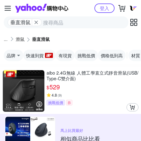
Yahoo購物中心
登入
垂直滑鼠
滑鼠
垂直滑鼠
品牌
快速到貨
有現貨
挑戰低價
價格低到高
材質
aibo 2.4G無線 人體工學直立式靜音滑鼠(USB/
Type-C雙介面)
529
$
4.8
(
9
)
挑戰低價
券
馬上比買最好
相似商品比比看