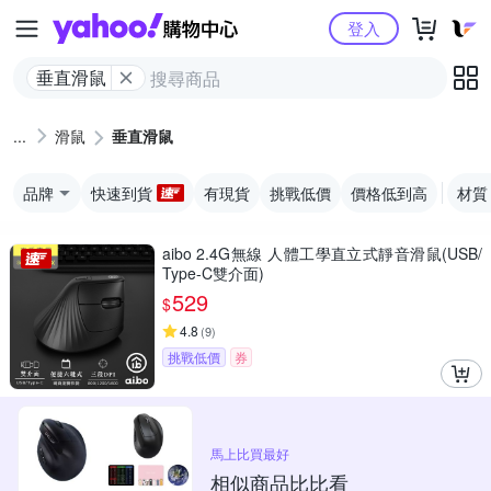
Yahoo購物中心
登入
垂直滑鼠
滑鼠
垂直滑鼠
品牌
快速到貨
有現貨
挑戰低價
價格低到高
材質
aibo 2.4G無線 人體工學直立式靜音滑鼠(USB/
Type-C雙介面)
529
$
4.8
(
9
)
挑戰低價
券
馬上比買最好
相似商品比比看