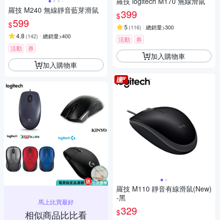
羅技 logitech M170 無線滑鼠
羅技 M240 無線靜音藍芽滑鼠
399
$
599
$
5
(
116
)
總銷量>300
4.8
(
142
)
總銷量>400
活動
券
活動
券
加入購物車
加入購物車
羅技 M110 靜音有線滑鼠(New)
-黑
馬上比買最好
329
$
相似商品比比看