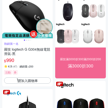
熱銷第一名
羅技 logitech G G304無線電競
滑鼠-黑
990
羅技滿3000折300滿2000折200
$
滿3000折300
4.9
(
47
)
總銷量>200
活動
券
加入購物車