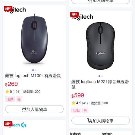
羅技 logitech M100r 有線滑鼠
羅技 logitech M221靜音無線滑
269
$
鼠
5
(
191
)
總銷量>200
599
$
活動
券
4.9
(
41
)
總銷量>200
加入購物車
活動
券
加入購物車