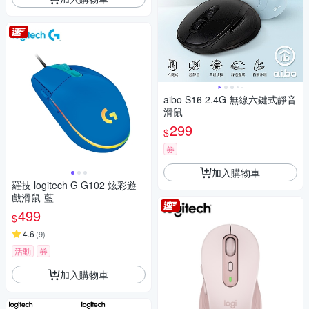
aibo S16 2.4G 無線六鍵式靜音
滑鼠
299
$
券
加入購物車
羅技 logitech G G102 炫彩遊
戲滑鼠-藍
499
$
4.6
(
9
)
活動
券
加入購物車