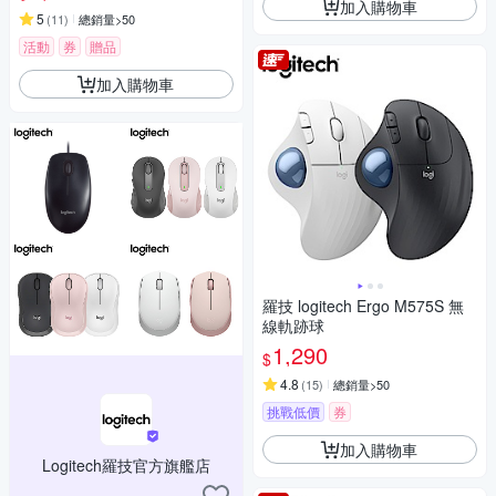
加入購物車
5
(
11
)
總銷量>50
活動
券
贈品
加入購物車
羅技 logitech Ergo M575S 無
線軌跡球
1,290
$
4.8
(
15
)
總銷量>50
挑戰低價
券
加入購物車
Logitech羅技官方旗艦店