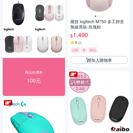
羅技 logitech M750 多工靜音
無線滑鼠-玫瑰粉
1,490
$
5
(
2
)
活動
券
贈品
加入購物車
商品折價券
100元