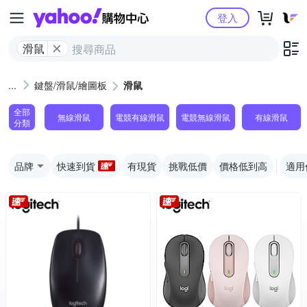
Yahoo購物中心
登入
滑鼠
鍵盤/滑鼠/繪圖板
滑鼠
全部
無線滑鼠
電競有線滑鼠
電競無線滑鼠
有線滑鼠
分類
品牌
快速到貨
有現貨
挑戰低價
價格低到高
適用