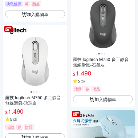
挑戰低價
券
贈品
加入購物車
羅技 logitech M750 多工靜音
無線滑鼠-石墨灰
1,490
$
5
(
5
)
活動
券
贈品
羅技 logitech M750 多工靜音
加入購物車
無線滑鼠-珍珠白
1,490
$
5
(
2
)
活動
券
贈品
加入購物車