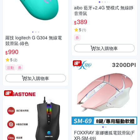
aibo 藍牙+2.4G 雙模式 無線靜
音滑鼠
389
$
5
(
1
)
羅技 logitech G G304 無線電
券
競滑鼠-綠色
加入購物車
990
$
5
(
2
)
活動
券
加入購物車
FOXXRAY 塞娜獵狐電競滑鼠(F
XR-SM-69)