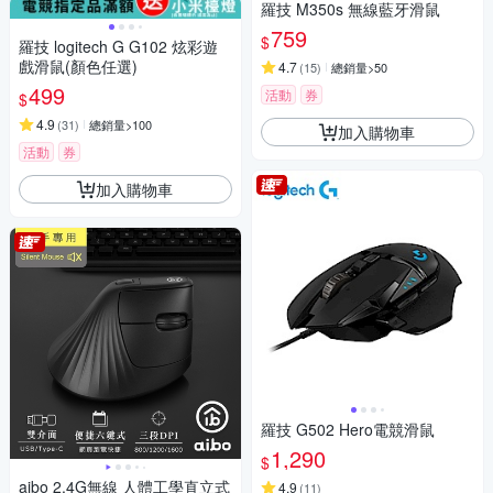
羅技 M350s 無線藍牙滑鼠
759
$
羅技 logitech G G102 炫彩遊
戲滑鼠(顏色任選)
4.7
(
15
)
總銷量>50
499
活動
券
$
4.9
(
31
)
總銷量>100
加入購物車
活動
券
加入購物車
羅技 G502 Hero電競滑鼠
1,290
$
aibo 2.4G無線 人體工學直立式
4.9
(
11
)