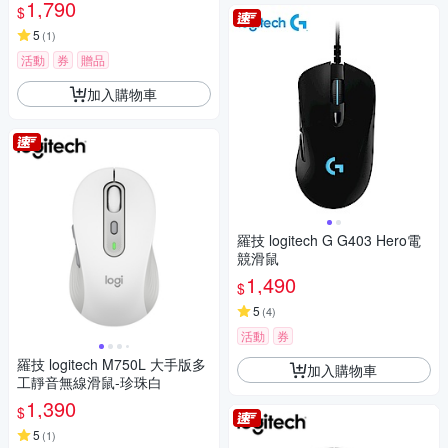
1,790
$
5
(
1
)
活動
券
贈品
加入購物車
羅技 logitech G G403 Hero電
競滑鼠
1,490
$
5
(
4
)
活動
券
羅技 logitech M750L 大手版多
加入購物車
工靜音無線滑鼠-珍珠白
1,390
$
5
(
1
)