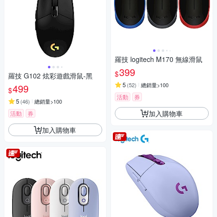
羅技 logitech M170 無線滑鼠
399
$
羅技 G102 炫彩遊戲滑鼠-黑
5
(
52
)
總銷量>100
499
$
活動
券
5
(
46
)
總銷量>100
加入購物車
活動
券
加入購物車