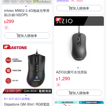
加入購物車
infotec MW02 2.4G無線光學滑
鼠(白銀/3段DPI)
299
$
券
加入購物車
AZIO抗菌可水洗滑鼠
1,290
$
券
加入購物車
8/1-8/31送2%超贈點
Gigastone GM-X041 RGB電競