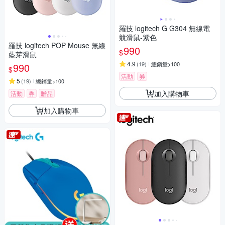
羅技 logitech G G304 無線電
競滑鼠-紫色
羅技 logitech POP Mouse 無線
990
$
藍芽滑鼠
4.9
(
19
)
總銷量>100
990
$
活動
券
5
(
19
)
總銷量>100
加入購物車
活動
券
贈品
加入購物車