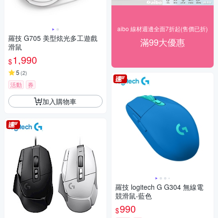
aibo 線材週邊全面7折起(售價已折)
羅技 G705 美型炫光多工遊戲
滿99大優惠
滑鼠
1,990
$
5
(
2
)
活動
券
加入購物車
羅技 logitech G G304 無線電
競滑鼠-藍色
990
$