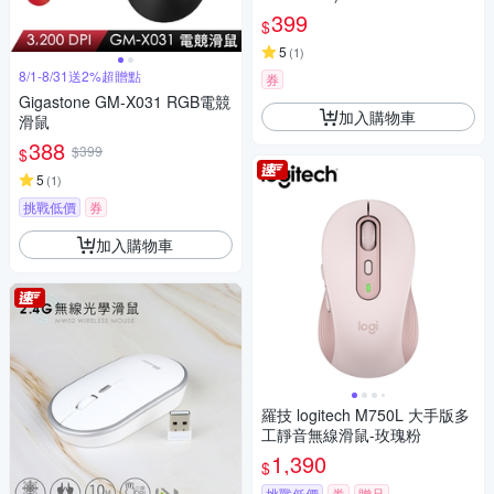
399
$
5
(
1
)
8/1-8/31送2%超贈點
券
Gigastone GM-X031 RGB電競
加入購物車
滑鼠
388
$399
$
5
(
1
)
挑戰低價
券
加入購物車
羅技 logitech M750L 大手版多
工靜音無線滑鼠-玫瑰粉
1,390
$
挑戰低價
券
贈品