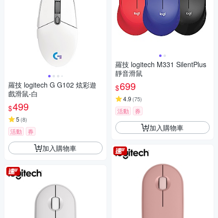
羅技 logitech M331 SilentPlus
靜音滑鼠
699
羅技 logitech G G102 炫彩遊
$
戲滑鼠-白
4.9
(
75
)
499
$
活動
券
5
(
8
)
加入購物車
活動
券
加入購物車