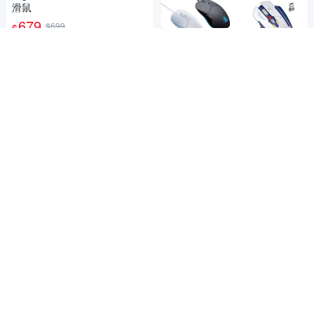
滑鼠
679
$699
$
限時下殺
券
加入購物車
補貨中
POLYWELL充電器/線材/延長線▼下殺82折
滿5件享8折
羅技 logitech M331 SilentPlus
靜音滑鼠-黑色
550
$
補貨中
4.9
(
6
)
總銷量>100