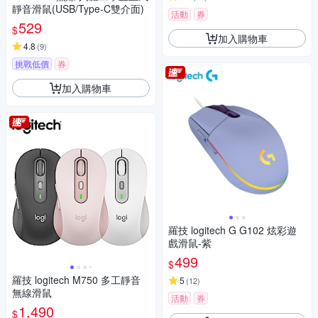
靜音滑鼠(USB/Type-C雙介面)
活動
券
529
$
加入購物車
4.8
(
9
)
挑戰低價
券
加入購物車
羅技 logitech G G102 炫彩遊
戲滑鼠-紫
499
$
羅技 logitech M750 多工靜音
5
(
12
)
無線滑鼠
活動
券
1,490
$