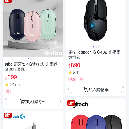
羅技 logitech G G402 光學電
競滑鼠
890
aibo 藍牙/2.4G雙模式 充電靜
$
音無線滑鼠
5
(
8
)
399
$
活動
券
4.9
(
10
)
加入購物車
券
加入購物車