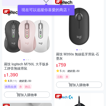
現在可以追蹤你喜愛的商店！
羅技 M350s 無線藍牙滑鼠-石
墨灰
759
羅技 logitech M750L 大手版多
$
工靜音無線滑鼠
5
(
8
)
總銷量>50
1,390
$
活動
券
4.9
(
11
)
總銷量>50
加入購物車
挑戰低價
券
贈品
加入購物車