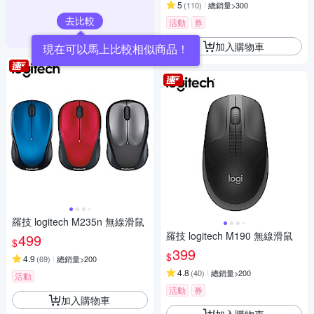
5
(
110
)
總銷量>300
去比較
活動
券
加入購物車
現在可以馬上比較相似商品！
羅技 logitech M235n 無線滑鼠
羅技 logitech M190 無線滑鼠
499
$
399
$
4.9
(
69
)
總銷量>200
4.8
(
40
)
總銷量>200
活動
活動
券
加入購物車
加入購物車