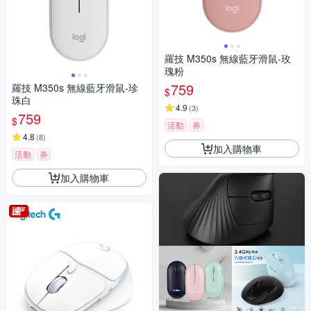
羅技 M350s 無線藍牙滑鼠-玫
瑰粉
759
羅技 M350s 無線藍牙滑鼠-珍
$
珠白
4.9
(
3
)
759
$
活動
券
4.8
(
8
)
加入購物車
活動
券
加入購物車