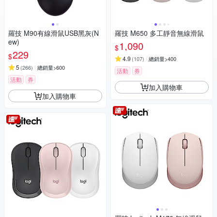
羅技 M90有線滑鼠USB黑灰(N
羅技 M650 多工靜音無線滑鼠
ew)
1,090
$
229
$
4.9
(
107
)
總銷量>400
5
(
266
)
總銷量>600
活動
券
活動
券
加入購物車
加入購物車