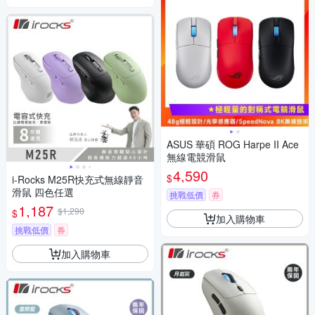
ASUS 華碩 ROG Harpe II Ace
無線電競滑鼠
4,590
$
i-Rocks M25R快充式無線靜音
滑鼠 四色任選
挑戰低價
券
1,187
$1,290
$
加入購物車
挑戰低價
券
加入購物車