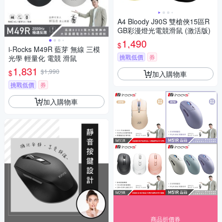
A4 Bloody J90S 雙槍俠15區R
GB彩漫燈光電競滑鼠 (激活版)
1,490
$
i-Rocks M49R 藍芽 無線 三模
挑戰低價
券
光學 輕量化 電競 滑鼠
1,831
$1,990
$
加入購物車
挑戰低價
券
加入購物車
商品折價券