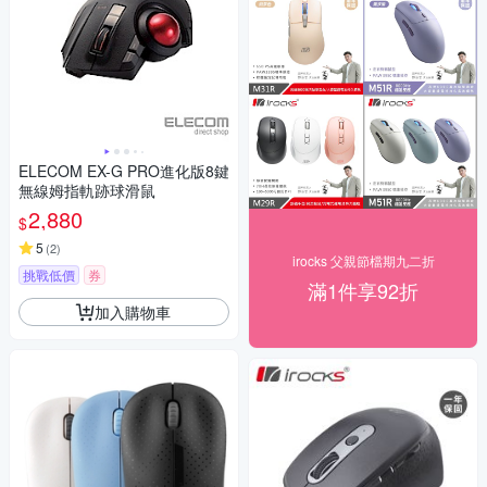
ELECOM EX-G PRO進化版8鍵
無線姆指軌跡球滑鼠
2,880
$
5
(
2
)
irocks 父親節檔期九二折
挑戰低價
券
滿1件享92折
加入購物車