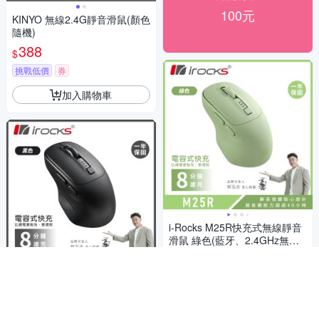
100元
KINYO 無線2.4G靜音滑鼠(顏色
隨機)
388
$
挑戰低價
券
加入購物車
i-Rocks M25R快充式無線靜音
滑鼠 綠色(藍牙、2.4GHz無線
雙模)
1,187
$1,290
$
挑戰低價
券
i-Rocks M25R快充式無線靜音
滑鼠 黑色(藍牙、2.4GHz無線
加入購物車
雙模)
1,187
$1,290