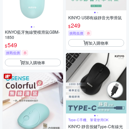
KINYO USB有線靜音光學滑鼠
249
$
KINYO藍牙無線雙模滑鼠GBM-
挑戰低價
券
1850
加入購物車
549
$
挑戰低價
券
加入購物車
Type-C手機、筆電使用OK
KINYO 靜音按鍵Type-C有線光