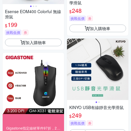
學滑鼠
248
$
Esense EOM400 Colorful 無線
滑鼠
挑戰低價
券
199
$
加入購物車
挑戰低價
券
加入購物車
KINYO USB有線靜音光學滑鼠
249
$
挑戰低價
券
Gigastone指定線材單件97折，2件95折