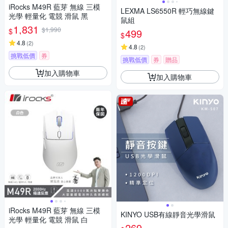
iRocks M49R 藍芽 無線 三模
LEXMA LS6550R 輕巧無線鍵
光學 輕量化 電競 滑鼠 黑
鼠組
1,831
$1,990
$
499
$
4.8
(
2
)
4.8
(
2
)
挑戰低價
券
挑戰低價
券
贈品
加入購物車
加入購物車
iRocks M49R 藍芽 無線 三模
KINYO USB有線靜音光學滑鼠
光學 輕量化 電競 滑鼠 白
269