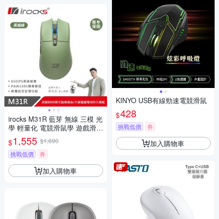
KINYO USB有線勁速電競滑鼠
428
$
irocks M31R 藍芽 無線 三模 光
挑戰低價
券
學 輕量化 電競滑鼠學 遊戲滑鼠
軍規綠
1,555
$1,690
$
加入購物車
挑戰低價
券
加入購物車