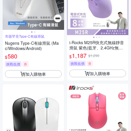
市面罕見Type-C有線滑鼠
i-Rocks M25R快充式無線靜音
Nugens Type-C有線滑鼠 (Ma
滑鼠 紫色(藍牙、2.4GHz無線
c/Windows/Android)
雙模)
1,187
580
$1,290
$
$
挑戰低價
券
挑戰低價
券
加入購物車
加入購物車