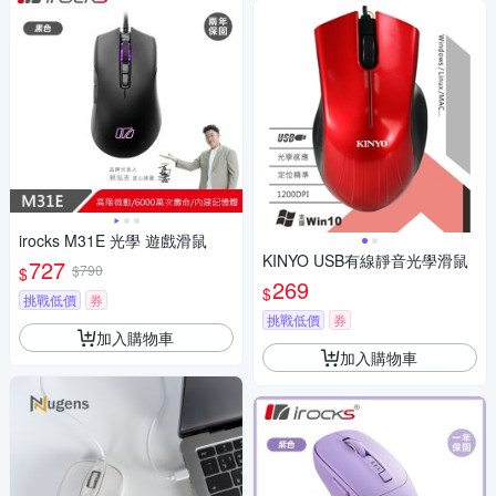
irocks M31E 光學 遊戲滑鼠
KINYO USB有線靜音光學滑鼠
727
$790
$
269
$
挑戰低價
券
挑戰低價
券
加入購物車
加入購物車