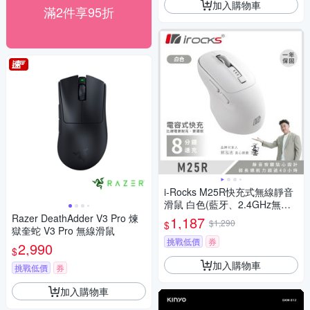
加入購物車
滿2件享95折
i-Rocks M25R快充式無線靜音
滑鼠 白色(藍牙、2.4GHz無線
雙模)
Razer DeathAdder V3 Pro 煉
1,187
$1,290
$
獄奎蛇 V3 Pro 無線滑鼠
挑戰低價
券
2,990
$
加入購物車
挑戰低價
券
加入購物車