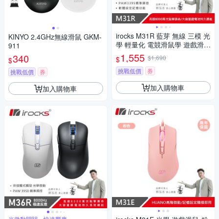
irocks M31R 藍芽 無線 三模 光
KINYO 2.4GHz無線滑鼠 GKM-
學 輕量化 電競滑鼠學 遊戲滑鼠
911
粉
1,555
340
$1,690
$
$
挑戰低價
券
挑戰低價
券
加入購物車
加入購物車
光微動開關，快速響應