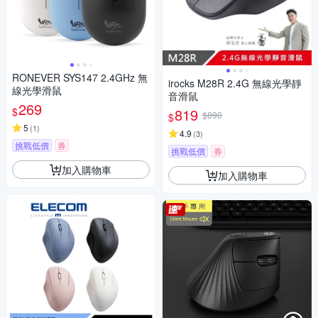
RONEVER SYS147 2.4GHz 無
irocks M28R 2.4G 無線光學靜
線光學滑鼠
音滑鼠
269
$
819
$890
$
5
(
1
)
4.9
(
3
)
挑戰低價
券
挑戰低價
券
加入購物車
加入購物車