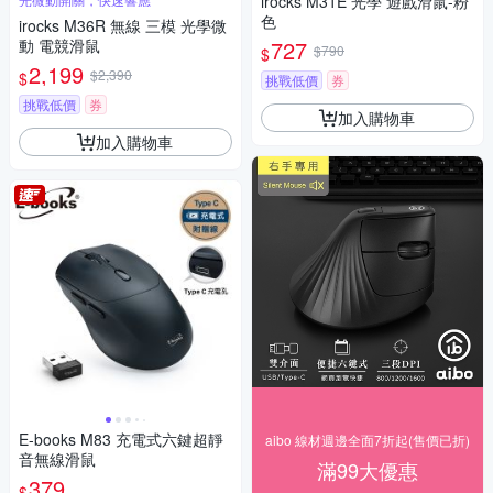
irocks M31E 光學 遊戲滑鼠-粉
色
irocks M36R 無線 三模 光學微
動 電競滑鼠
727
$790
$
2,199
$2,390
$
挑戰低價
券
挑戰低價
券
加入購物車
加入購物車
E-books M83 充電式六鍵超靜
aibo 線材週邊全面7折起(售價已折)
音無線滑鼠
滿99大優惠
379
$