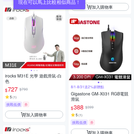
現在可以馬上比較相似商品！
加入購物車
irocks M31E 光學 遊戲滑鼠-白
色
8/1-8/31送2%超贈點
727
$790
$
Gigastone GM-X031 RGB電競
5
(
1
)
滑鼠
挑戰低價
券
388
$399
$
加入購物車
5
(
1
)
挑戰低價
券
加入購物車