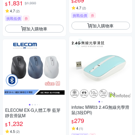
$
1,831
$1,990
$
4.7
(
2
)
4.7
(
2
)
挑戰低價
券
挑戰低價
券
加入購物車
加入購物車
infotec MW03 2.4G無線光學滑
ELECOM EX-G人體工學 藍芽
鼠(3段DPI)
靜音滑鼠M
279
$
1,232
$
4
(
1
)
4.5
(
2
)