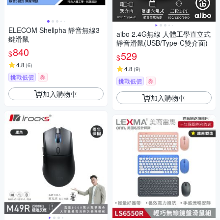
ELECOM Shellpha 靜音無線3
aibo 2.4G無線 人體工學直立式
鍵滑鼠
靜音滑鼠(USB/Type-C雙介面)
840
$
529
$
4.8
(
6
)
4.8
(
9
)
挑戰低價
券
挑戰低價
券
加入購物車
加入購物車