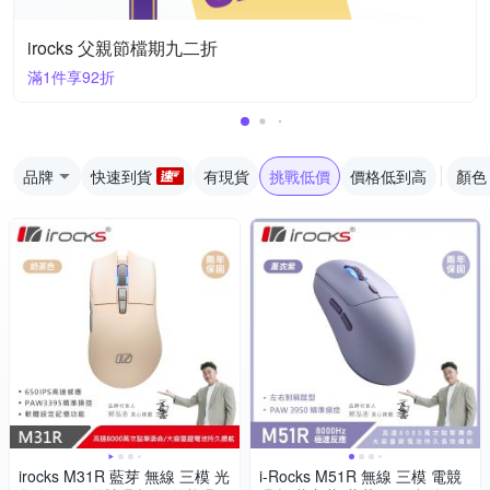
irocks 父親節檔期九二折
滿1件享92折
品牌
快速到貨
有現貨
挑戰低價
價格低到高
顏色
irocks M31R 藍芽 無線 三模 光
i-Rocks M51R 無線 三模 電競