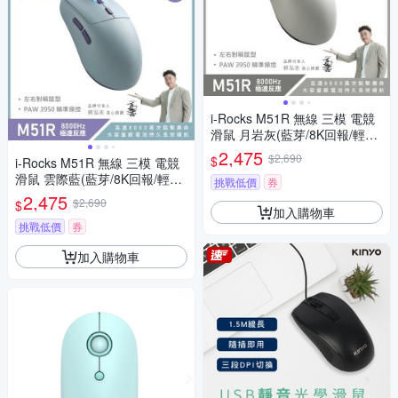
i-Rocks M51R 無線 三模 電競
滑鼠 月岩灰(藍芽/8K回報/輕量
化52g)
2,475
$2,690
$
i-Rocks M51R 無線 三模 電競
滑鼠 雲際藍(藍芽/8K回報/輕量
挑戰低價
券
化52g)
2,475
$2,690
$
加入購物車
挑戰低價
券
加入購物車