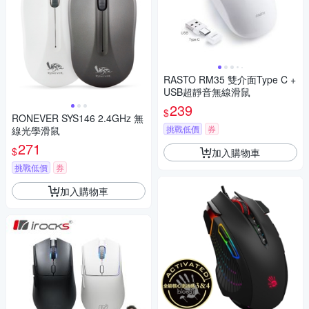
RASTO RM35 雙介面Type C +
USB超靜音無線滑鼠
239
$
RONEVER SYS146 2.4GHz 無
挑戰低價
券
線光學滑鼠
271
$
加入購物車
挑戰低價
券
加入購物車