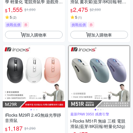
學 輕量化 電競滑鼠學 遊戲滑鼠
滑鼠 薰衣紫(藍芽/8K回報/輕量
奶茶色
化52g)
1,555
2,475
$1,690
$2,690
$
$
5
5
(
2
)
(
1
)
挑戰低價
券
挑戰低價
券
加入購物車
加入購物車
最新PAW 3950 感應引擎
iRocks M29R 2.4G無線光學靜
音滑鼠
i-Rocks M51R 無線 三模 電競
滑鼠(藍芽/8K回報/輕量化52g)
1,187
$1,290
$