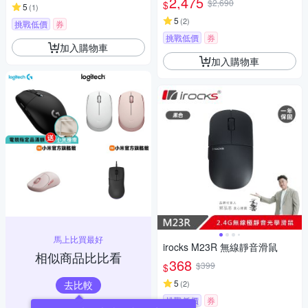
2,475
$2,690
$
5
(
1
)
5
(
2
)
挑戰低價
券
挑戰低價
券
加入購物車
加入購物車
馬上比買最好
irocks M23R 無線靜音滑鼠
相似商品比比看
368
$399
$
5
去比較
(
2
)
挑戰低價
券