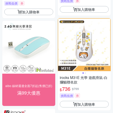
挑戰低價
券
挑戰低價
券
加入購物車
加入購物車
irocks M31E 光學 遊戲滑鼠-白
爛貓聯名款
aibo 線材週邊全面7折起(售價已折)
736
$799
$
滿99大優惠
挑戰低價
券
加入購物車