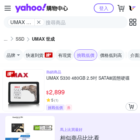
Yahoo購物中心
登入
UMAX 世
成
SSD
UMAX 世成
品牌
快速到貨
有現貨
挑戰低價
價格低到高
介面
熱銷商品
UMAX S330 480GB 2.5吋 SATAⅢ固態硬碟
2,899
$
5
(
1
)
挑戰低價
券
馬上比買最好
相似商品比比看