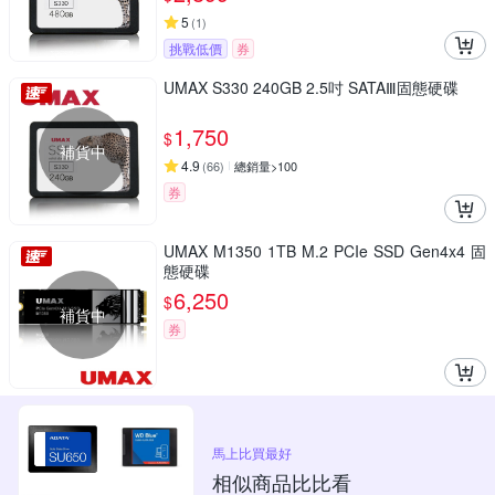
5
(
1
)
挑戰低價
券
UMAX S330 240GB 2.5吋 SATAⅢ固態硬碟
1,750
$
補貨中
4.9
(
66
)
總銷量>100
券
UMAX M1350 1TB M.2 PCIe SSD Gen4x4 固
態硬碟
6,250
$
補貨中
券
馬上比買最好
相似商品比比看