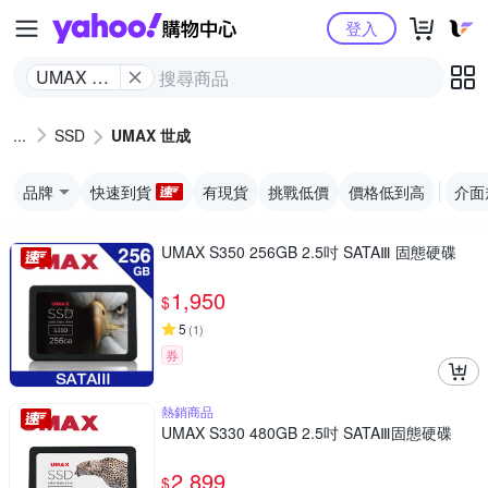
Yahoo購物中心
登入
UMAX 世
成
SSD
UMAX 世成
品牌
快速到貨
有現貨
挑戰低價
價格低到高
介面
UMAX S350 256GB 2.5吋 SATAⅢ 固態硬碟
1,950
$
5
(
1
)
券
熱銷商品
UMAX S330 480GB 2.5吋 SATAⅢ固態硬碟
2,899
$