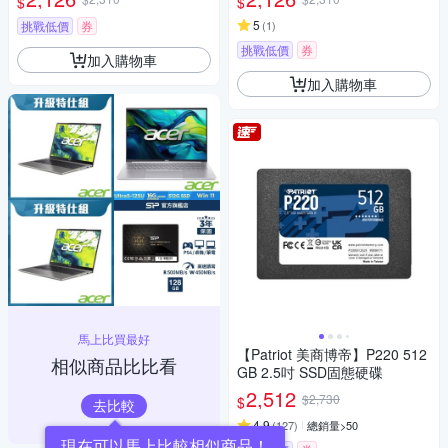
$
$
5
挑戰低價
券
(
1
)
挑戰低價
券
加入購物車
加入購物車
馬上比買最好
【Patriot 美商博帝】P220 512
相似商品比比看
GB 2.5吋 SSD固態硬碟
2,512
$2,730
$
去比較
4.9
(
127
)
總銷量>50
現在可以馬上比較相似商品！