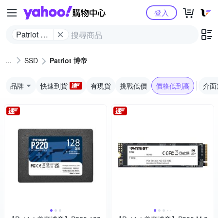
Yahoo購物中心
登入
Patriot 博
帝
SSD
Patriot 博帝
品牌
快速到貨
有現貨
挑戰低價
價格低到高
介面