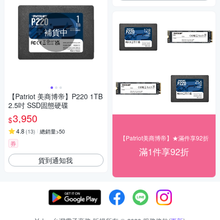
補貨中
【Patriot 美商博帝】P220 1TB
2.5吋 SSD固態硬碟
3,950
$
4.8
(
13
)
總銷量>50
【Patriot美商博帝】★滿件享92折
券
滿1件享92折
貨到通知我