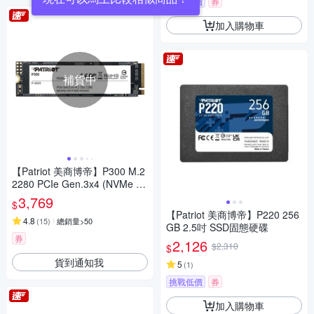
挑戰低價
券
加入購物車
補貨中
【Patriot 美商博帝】P300 M.2
2280 PCIe Gen.3x4 (NVMe 1.
3) 1TB 固態硬碟
3,769
$
【Patriot 美商博帝】P220 256
4.8
(
15
)
總銷量>50
GB 2.5吋 SSD固態硬碟
券
2,126
$2,310
$
貨到通知我
5
(
1
)
挑戰低價
券
加入購物車