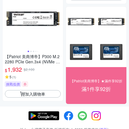
【Patriot 美商博帝】P300 M.2
2280 PCIe Gen.3x4 (NVMe 1.
3) 128GB 固態硬碟
1,932
$2,100
$
5
(
1
)
【Patriot美商博帝】★滿件享92折
挑戰低價
券
滿1件享92折
加入購物車