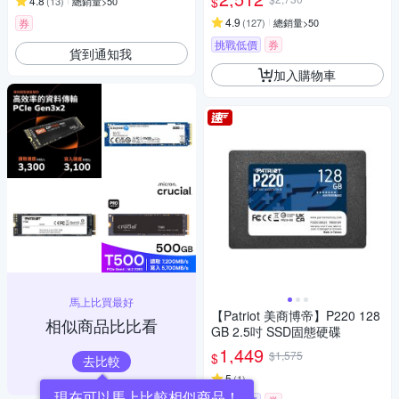
$
4.8
(
13
)
總銷量>50
4.9
券
(
127
)
總銷量>50
挑戰低價
券
貨到通知我
加入購物車
馬上比買最好
【Patriot 美商博帝】P220 128
相似商品比比看
GB 2.5吋 SSD固態硬碟
1,449
$1,575
$
去比較
5
(
1
)
現在可以馬上比較相似商品！