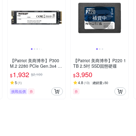
補貨中
【Patriot 美商博帝】P300
【Patriot 美商博帝】P220 1
M.2 2280 PCIe Gen.3x4 (N
TB 2.5吋 SSD固態硬碟
VMe 1.3) 128GB 固態硬碟
1,932
3,950
$2,100
$
$
5
4.8
(
1
)
(
13
)
總銷量>50
挑戰低價
券
券