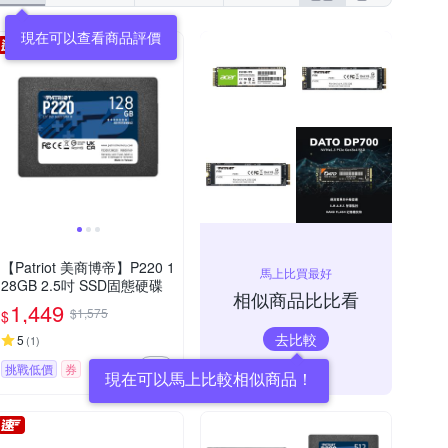
現在可以查看商品評價
【Patriot 美商博帝】P220 1
馬上比買最好
28GB 2.5吋 SSD固態硬碟
相似商品比比看
1,449
$1,575
$
去比較
5
(
1
)
挑戰低價
券
現在可以馬上比較相似商品！