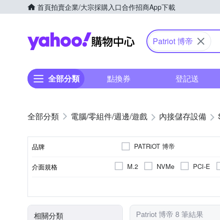
首頁
拍賣
企業/大宗採購入口
合作招商
App下載
Yahoo購物中心
Patriot 博帝
全部分類
點換券
登記送
電腦/零組件/週邊/遊戲
內接儲存設備
PATRiOT 博帝
品牌
M.2
NVMe
PCI-E
介面規格
品牌名稱
2.5吋
其他
PC
TLC
512GB
M.2
128GB
256G
適用系統
記憶體顆粒
尺寸
容量
Patriot 博帝 8 筆結果
相關分類