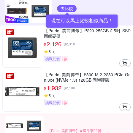
去比較
現在可以馬上比較相似商品！
【Patriot 美商博帝】P220 256GB 2.5吋 SSD
固態硬碟
2,126
$
$
2,310
5
(
1
)
挑戰低價
券
【Patriot 美商博帝】P300 M.2 2280 PCIe Ge
n.3x4 (NVMe 1.3) 128GB 固態硬碟
1,932
$
$
2,100
5
(
1
)
挑戰低價
券
【Patriot美商博帝】★滿件享92折