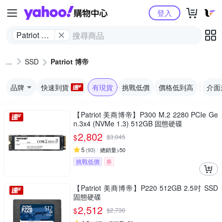
Yahoo購物中心
登入
Patriot 博
帝
SSD
Patriot 博帝
品牌
快速到貨
有現貨
挑戰低價
價格低到高
介面
【Patriot 美商博帝】P300 M.2 2280 PCIe Ge
n.3x4 (NVMe 1.3) 512GB 固態硬碟
2,802
$
$
3,045
5
(
93
)
總銷量>50
挑戰低價
券
【Patriot 美商博帝】P220 512GB 2.5吋 SSD
固態硬碟
2,512
$
$
2,730