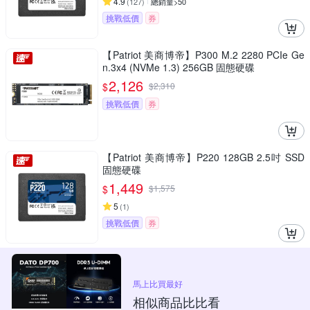
4.9
(
127
)
總銷量>50
挑戰低價
券
【Patriot 美商博帝】P300 M.2 2280 PCIe Ge
n.3x4 (NVMe 1.3) 256GB 固態硬碟
2,126
$
$
2,310
挑戰低價
券
【Patriot 美商博帝】P220 128GB 2.5吋 SSD
固態硬碟
1,449
$
$
1,575
5
(
1
)
挑戰低價
券
馬上比買最好
相似商品比比看