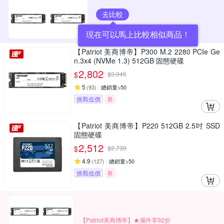
去比較
現在可以馬上比較相似商品！
【Patriot 美商博帝】P300 M.2 2280 PCIe Ge
n.3x4 (NVMe 1.3) 512GB 固態硬碟
2,802
$
$
3,045
5
(
93
)
總銷量>50
挑戰低價
券
【Patriot 美商博帝】P220 512GB 2.5吋 SSD
固態硬碟
2,512
$
$
2,730
4.9
(
127
)
總銷量>50
挑戰低價
券
【Patriot美商博帝】★滿件享92折