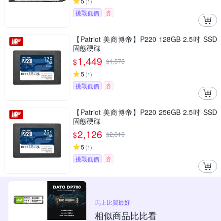
5
(
1
)
挑戰低價
券
【Patriot 美商博帝】P220 128GB 2.5吋 SSD
固態硬碟
1,449
$
$
1,575
5
(
1
)
挑戰低價
券
【Patriot 美商博帝】P220 256GB 2.5吋 SSD
固態硬碟
2,126
$
$
2,310
5
(
1
)
挑戰低價
券
馬上比買最好
相似商品比比看