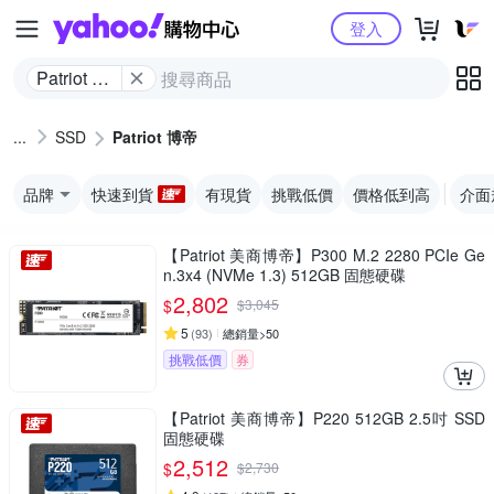
Yahoo購物中心
登入
Patriot 博
帝
SSD
Patriot 博帝
品牌
快速到貨
有現貨
挑戰低價
價格低到高
介面
【Patriot 美商博帝】P300 M.2 2280 PCIe Ge
n.3x4 (NVMe 1.3) 512GB 固態硬碟
2,802
$
$
3,045
5
(
93
)
總銷量>50
挑戰低價
券
【Patriot 美商博帝】P220 512GB 2.5吋 SSD
固態硬碟
2,512
$
$
2,730