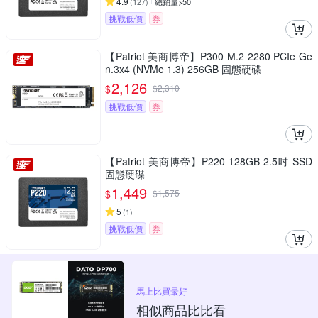
4.9
(
127
)
總銷量>50
挑戰低價
券
【Patriot 美商博帝】P300 M.2 2280 PCIe Ge
n.3x4 (NVMe 1.3) 256GB 固態硬碟
2,126
$
$
2,310
挑戰低價
券
【Patriot 美商博帝】P220 128GB 2.5吋 SSD
固態硬碟
1,449
$
$
1,575
5
(
1
)
挑戰低價
券
馬上比買最好
相似商品比比看