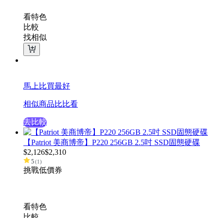
看特色
比較
找相似
馬上比買最好
相似商品比比看
去比較
【Patriot 美商博帝】P220 256GB 2.5吋 SSD固態硬碟
$
2,126
$
2,310
5
(
1
)
挑戰低價
券
看特色
比較