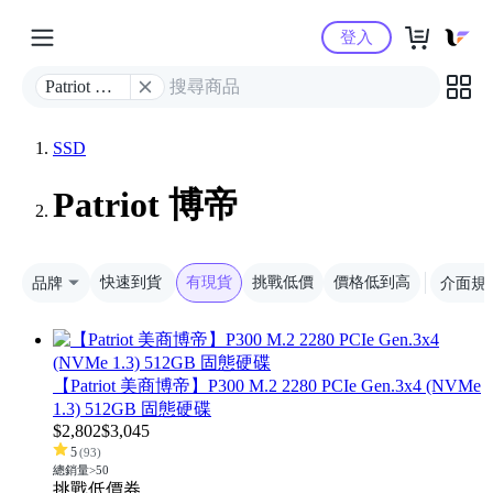
Yahoo購物中心
登入
Patriot 博
帝
SSD
Patriot 博帝
品牌
快速到貨
有現貨
挑戰低價
價格低到高
介面規
【Patriot 美商博帝】P300 M.2 2280 PCIe Gen.3x4 (NVMe
1.3) 512GB 固態硬碟
$
2,802
$
3,045
5
(
93
)
總銷量>50
挑戰低價
券