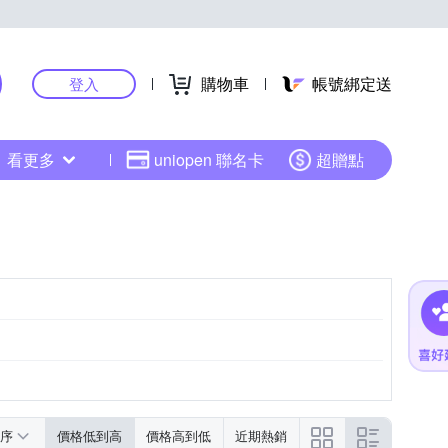
購物車
帳號綁定送
登入
看更多
uniopen 聯名卡
超贈點
序
價格低到高
價格高到低
近期熱銷