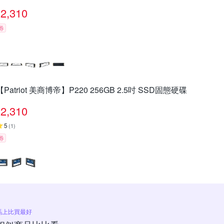
2,310
券
【Patriot 美商博帝】P220 256GB 2.5吋 SSD固態硬碟
2,310
5
(
1
)
券
馬上比買最好