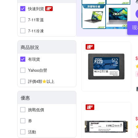
快速到貨
7-11常溫
現
7-11冷凍
商品狀況
$
有現貨
Yahoo自營
評價4顆
以上
優惠
挑戰低價
$
券
活動