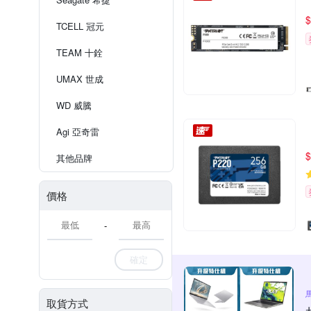
$
TCELL 冠元
TEAM 十銓
UMAX 世成
WD 威騰
Agi 亞奇雷
$
其他品牌
價格
-
確定
取貨方式