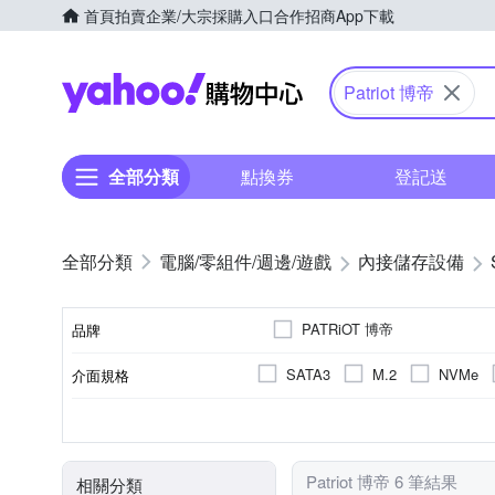
首頁
拍賣
企業/大宗採購入口
合作招商
App下載
Yahoo購物中心
Patriot 博帝
全部分類
點換券
登記送
電腦/零組件/週邊/遊戲
內接儲存設備
PATRiOT 博帝
品牌
SATA3
M.2
NVMe
介面規格
品牌名稱
2.5吋
其他
PC
TLC
128GB
M.2
256GB
512G
適用系統
記憶體顆粒
尺寸
容量
Patriot 博帝 6 筆結果
相關分類