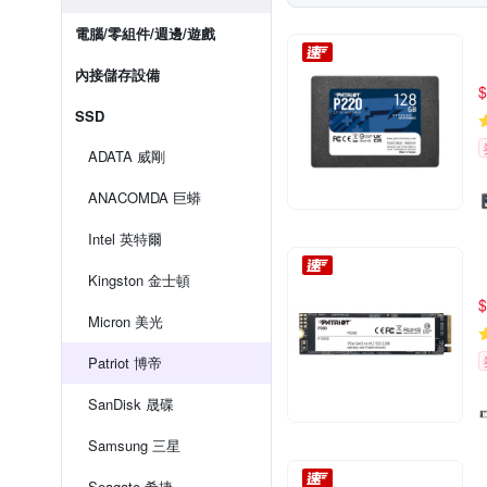
電腦/零組件/週邊/遊戲
內接儲存設備
$
SSD
ADATA 威剛
ANACOMDA 巨蟒
Intel 英特爾
Kingston 金士頓
$
Micron 美光
Patriot 博帝
SanDisk 晟碟
Samsung 三星
Seagate 希捷