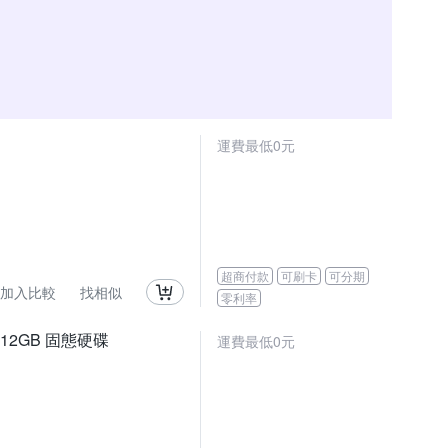
運費最低0元
超商付款
可刷卡
可分期
加入比較
找相似
零利率
) 512GB 固態硬碟
運費最低0元