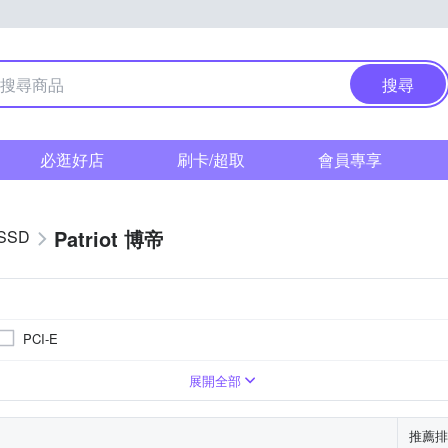
搜尋
必逛好店
刷卡/超取
會員專享
Patriot 博帝
SSD
PCI-E
B
展開全部
推薦排