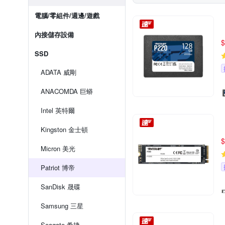
電腦/零組件/週邊/遊戲
內接儲存設備
$
SSD
ADATA 威剛
ANACOMDA 巨蟒
Intel 英特爾
Kingston 金士頓
$
Micron 美光
Patriot 博帝
SanDisk 晟碟
Samsung 三星
Seagate 希捷