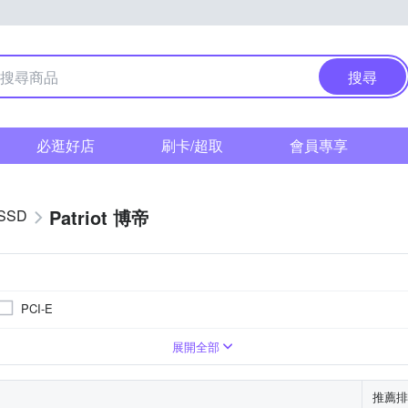
搜尋
必逛好店
刷卡/超取
會員專享
Patriot 博帝
SSD
PCI-E
B
1TB
展開全部
推薦排