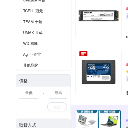
$
TCELL 冠元
TEAM 十銓
UMAX 世成
WD 威騰
Agi 亞奇雷
$
其他品牌
價格
-
確定
取貨方式