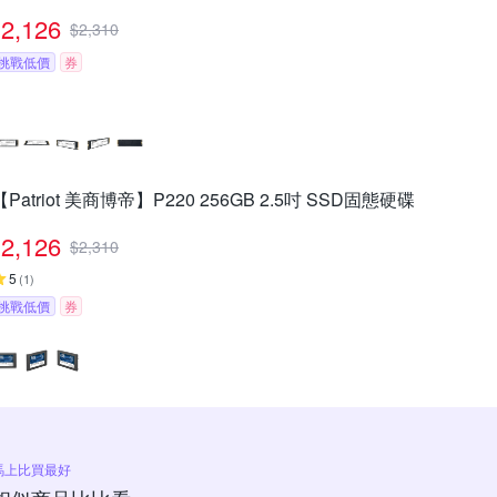
2,126
$
2,310
挑戰低價
券
【Patriot 美商博帝】P220 256GB 2.5吋 SSD固態硬碟
2,126
$
2,310
5
(
1
)
挑戰低價
券
馬上比買最好