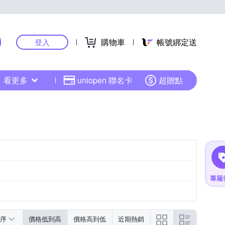
購物車
帳號綁定送
登入
看更多
uniopen 聯名卡
超贈點
序
價格低到高
價格高到低
近期熱銷