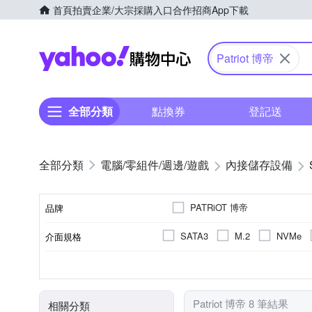
首頁
拍賣
企業/大宗採購入口
合作招商
App下載
Yahoo購物中心
Patriot 博帝
全部分類
點換券
登記送
電腦/零組件/週邊/遊戲
內接儲存設備
PATRiOT 博帝
品牌
SATA3
M.2
NVMe
介面規格
品牌名稱
2.5吋
其他
PC
TLC
128GB
M.2
256GB
512G
適用系統
記憶體顆粒
尺寸
容量
Patriot 博帝 8 筆結果
相關分類