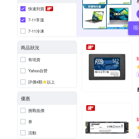
快速到貨
7-11常溫
現
7-11冷凍
商品狀況
$
有現貨
Yahoo自營
評價4顆
以上
優惠
挑戰低價
$
券
活動