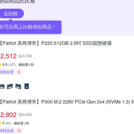
相似商品比比看
去比較
在可以馬上比較相似商品！
【Patriot 美商博帝】P220 512GB 2.5吋 SSD固態硬碟
2,512
$
2,730
4.9
(
127
)
總銷量>50
挑戰低價
券
【Patriot 美商博帝】P300 M.2 2280 PCIe Gen.3x4 (NVMe 1.3
2,802
$
3,045
5
(
93
)
總銷量>50
挑戰低價
券