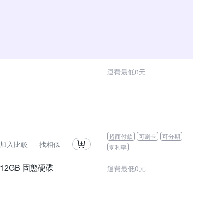
運費最低0元
超商付款
可刷卡
可分期
加入比較
找相似
零利率
) 512GB 固態硬碟
運費最低0元