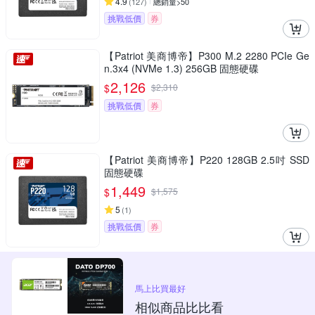
4.9
(
127
)
總銷量>50
挑戰低價
券
【Patriot 美商博帝】P300 M.2 2280 PCIe Ge
n.3x4 (NVMe 1.3) 256GB 固態硬碟
2,126
$
$
2,310
挑戰低價
券
【Patriot 美商博帝】P220 128GB 2.5吋 SSD
固態硬碟
1,449
$
$
1,575
5
(
1
)
挑戰低價
券
馬上比買最好
相似商品比比看