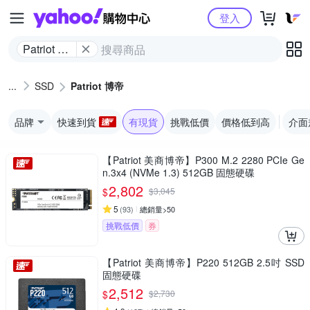
Yahoo購物中心
登入
Patriot 博
帝
SSD
Patriot 博帝
品牌
快速到貨
有現貨
挑戰低價
價格低到高
介面
【Patriot 美商博帝】P300 M.2 2280 PCIe Ge
n.3x4 (NVMe 1.3) 512GB 固態硬碟
2,802
$
$
3,045
5
(
93
)
總銷量>50
挑戰低價
券
【Patriot 美商博帝】P220 512GB 2.5吋 SSD
固態硬碟
2,512
$
$
2,730