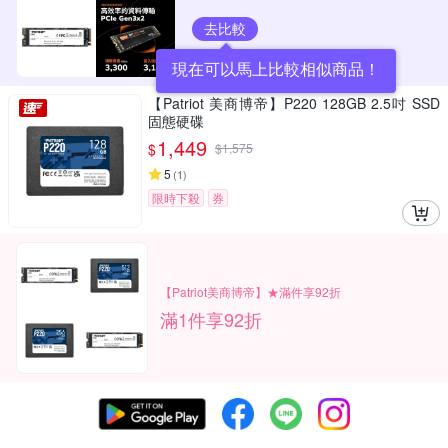
去比較
現在可以馬上比較相似商品！
【Patriot 美商博帝】P220 128GB 2.5吋 SSD
固態硬碟
1,449
$
$
1,575
5
(
1
)
限時下殺
券
【Patriot美商博帝】★滿件享92折
滿1件享92折