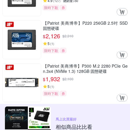
4.9
(
127
)
總銷量>50
限時下殺
券
【Patriot 美商博帝】P220 256GB 2.5吋 SSD
固態硬碟
2,126
$
$
2,310
5
(
1
)
限時下殺
券
【Patriot 美商博帝】P300 M.2 2280 PCIe Ge
n.3x4 (NVMe 1.3) 128GB 固態硬碟
1,932
$
$
2,100
5
(
1
)
限時下殺
券
馬上比買最好
相似商品比比看