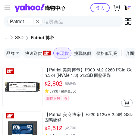
Yahoo購物中心
登入
Patriot 博
帝
SSD
Patriot 博帝
品牌
快速到貨
有現貨
挑戰低價
價格低到高
介面
【Patriot 美商博帝】P300 M.2 2280 PCIe Ge
n.3x4 (NVMe 1.3) 512GB 固態硬碟
2,802
$
$
3,045
5
(
93
)
總銷量>50
限時下殺
券
【Patriot 美商博帝】P220 512GB 2.5吋 SSD
固態硬碟
2,512
$
$
2,730