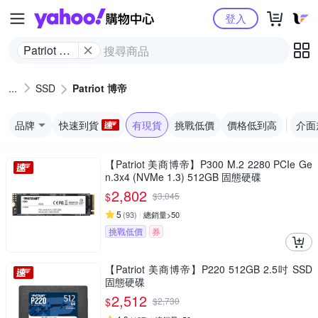
Yahoo購物中心
登入
Patriot 博
帝
SSD
Patriot 博帝
品牌
快速到貨
有現貨
挑戰低價
價格低到高
介面
【Patriot 美商博帝】P300 M.2 2280 PCIe Ge
n.3x4 (NVMe 1.3) 512GB 固態硬碟
2,802
$
$
3,045
5
(
93
)
總銷量>50
挑戰低價
券
【Patriot 美商博帝】P220 512GB 2.5吋 SSD
固態硬碟
2,512
$
$
2,730