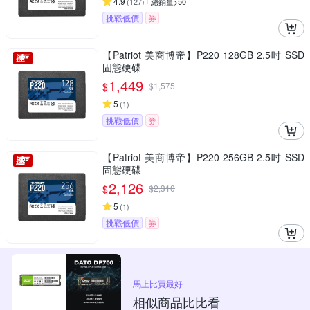
4.9
(
127
)
總銷量>50
挑戰低價
券
【Patriot 美商博帝】P220 128GB 2.5吋 SSD
固態硬碟
1,449
$
$
1,575
5
(
1
)
挑戰低價
券
【Patriot 美商博帝】P220 256GB 2.5吋 SSD
固態硬碟
2,126
$
$
2,310
5
(
1
)
挑戰低價
券
馬上比買最好
相似商品比比看