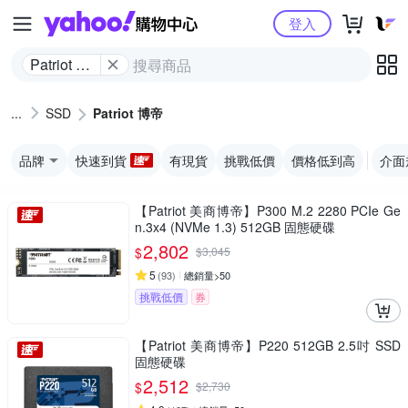
Yahoo購物中心
登入
Patriot 博
帝
SSD
Patriot 博帝
品牌
快速到貨
有現貨
挑戰低價
價格低到高
介面
【Patriot 美商博帝】P300 M.2 2280 PCIe Ge
n.3x4 (NVMe 1.3) 512GB 固態硬碟
2,802
$
$
3,045
5
(
93
)
總銷量>50
挑戰低價
券
【Patriot 美商博帝】P220 512GB 2.5吋 SSD
固態硬碟
2,512
$
$
2,730