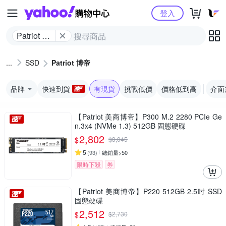
Yahoo購物中心
登入
Patriot 博
帝
SSD
Patriot 博帝
品牌
快速到貨
有現貨
挑戰低價
價格低到高
介面
【Patriot 美商博帝】P300 M.2 2280 PCIe Ge
n.3x4 (NVMe 1.3) 512GB 固態硬碟
2,802
$
$
3,045
5
(
93
)
總銷量>50
限時下殺
券
【Patriot 美商博帝】P220 512GB 2.5吋 SSD
固態硬碟
2,512
$
$
2,730