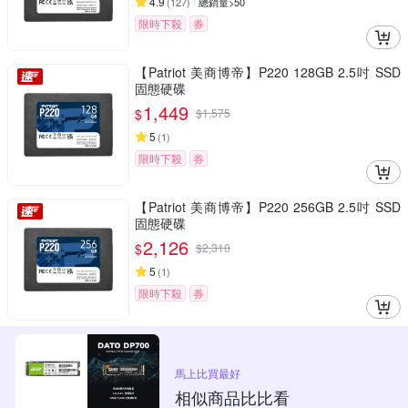
4.9
(
127
)
總銷量>50
限時下殺
券
【Patriot 美商博帝】P220 128GB 2.5吋 SSD
固態硬碟
1,449
$
$
1,575
5
(
1
)
限時下殺
券
【Patriot 美商博帝】P220 256GB 2.5吋 SSD
固態硬碟
2,126
$
$
2,310
5
(
1
)
限時下殺
券
馬上比買最好
相似商品比比看