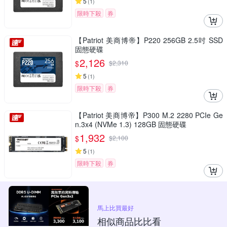
5
(
1
)
限時下殺
券
【Patriot 美商博帝】P220 256GB 2.5吋 SSD
固態硬碟
2,126
$
$
2,310
5
(
1
)
限時下殺
券
【Patriot 美商博帝】P300 M.2 2280 PCIe Ge
n.3x4 (NVMe 1.3) 128GB 固態硬碟
1,932
$
$
2,100
5
(
1
)
限時下殺
券
馬上比買最好
相似商品比比看