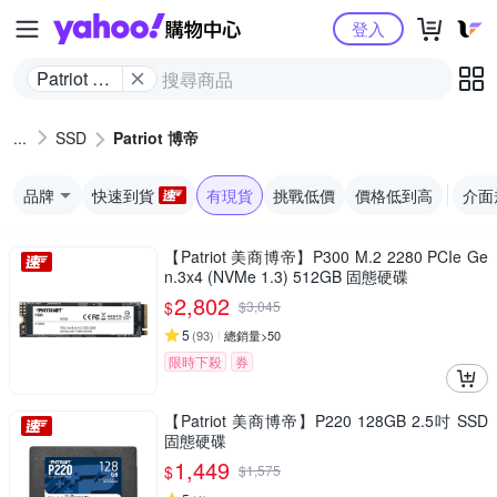
Yahoo購物中心
登入
Patriot 博
帝
SSD
Patriot 博帝
品牌
快速到貨
有現貨
挑戰低價
價格低到高
介面
【Patriot 美商博帝】P300 M.2 2280 PCIe Ge
n.3x4 (NVMe 1.3) 512GB 固態硬碟
2,802
$
$
3,045
5
(
93
)
總銷量>50
限時下殺
券
【Patriot 美商博帝】P220 128GB 2.5吋 SSD
固態硬碟
1,449
$
$
1,575