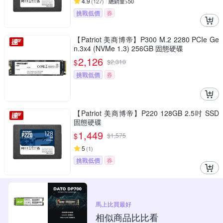
4.9
(
127
)
總銷量>50
挑戰低價
券
【Patriot 美商博帝】P300 M.2 2280 PCIe Ge
n.3x4 (NVMe 1.3) 256GB 固態硬碟
2,126
$
$
2,310
挑戰低價
券
【Patriot 美商博帝】P220 128GB 2.5吋 SSD
固態硬碟
1,449
$
$
1,575
5
(
1
)
挑戰低價
券
馬上比買最好
相似商品比比看