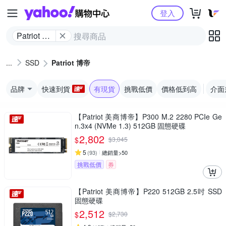
Yahoo購物中心
登入
Patriot 博
帝
SSD
Patriot 博帝
品牌
快速到貨
有現貨
挑戰低價
價格低到高
介面
【Patriot 美商博帝】P300 M.2 2280 PCIe Ge
n.3x4 (NVMe 1.3) 512GB 固態硬碟
2,802
$
$
3,045
5
(
93
)
總銷量>50
挑戰低價
券
【Patriot 美商博帝】P220 512GB 2.5吋 SSD
固態硬碟
2,512
$
$
2,730