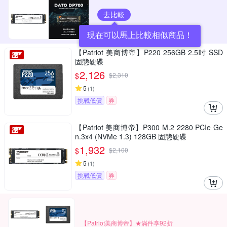
去比較
現在可以馬上比較相似商品！
【Patriot 美商博帝】P220 256GB 2.5吋 SSD
固態硬碟
2,126
$
$
2,310
5
(
1
)
挑戰低價
券
【Patriot 美商博帝】P300 M.2 2280 PCIe Ge
n.3x4 (NVMe 1.3) 128GB 固態硬碟
1,932
$
$
2,100
5
(
1
)
挑戰低價
券
【Patriot美商博帝】★滿件享92折