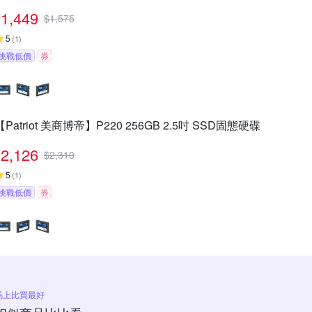
1,449
$
1,575
5
(
1
)
挑戰低價
券
【Patriot 美商博帝】P220 256GB 2.5吋 SSD固態硬碟
2,126
$
2,310
5
(
1
)
挑戰低價
券
馬上比買最好