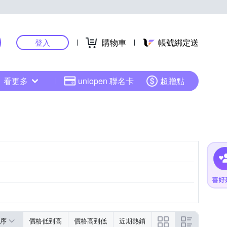
購物車
帳號綁定送
登入
看更多
uniopen 聯名卡
超贈點
序
價格低到高
價格高到低
近期熱銷