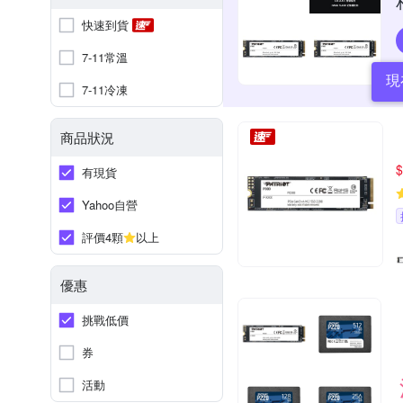
快速到貨
7-11常溫
現
7-11冷凍
商品狀況
$
有現貨
Yahoo自營
評價4顆
以上
優惠
挑戰低價
券
活動