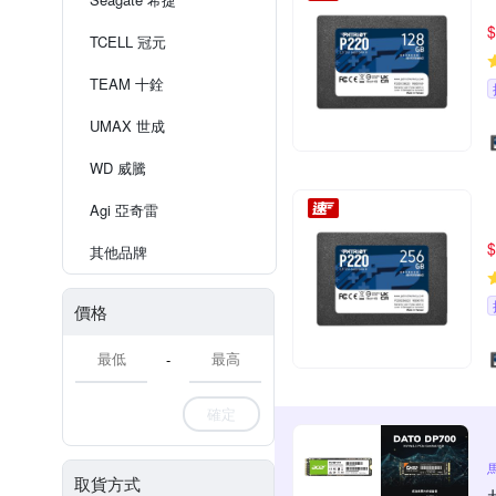
$
TCELL 冠元
TEAM 十銓
UMAX 世成
WD 威騰
Agi 亞奇雷
$
其他品牌
價格
-
確定
取貨方式