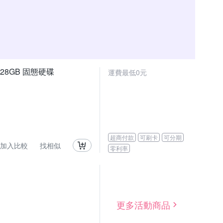
) 128GB 固態硬碟
運費最低0元
超商付款
可刷卡
可分期
加入比較
找相似
零利率
更多活動商品