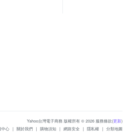
Yahoo台灣電子商務 版權所有 © 2026 服務條款(
更新
)
服中心
|
關於我們
|
購物須知
|
網路安全
|
隱私權
|
分類地圖