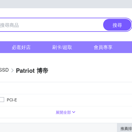
搜尋
必逛好店
刷卡/超取
會員專享
Patriot 博帝
SSD
PCI-E
B
展開全部
推薦排