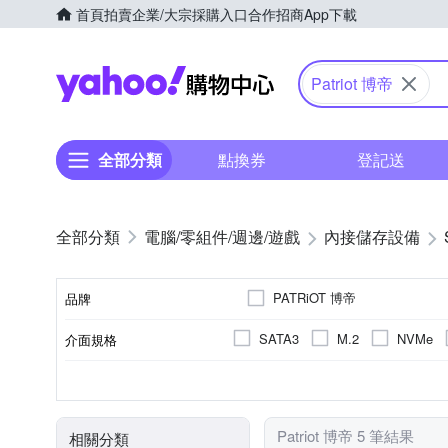
首頁
拍賣
企業/大宗採購入口
合作招商
App下載
Yahoo購物中心
Patriot 博帝
全部分類
點換券
登記送
電腦/零組件/週邊/遊戲
內接儲存設備
PATRiOT 博帝
品牌
SATA3
M.2
NVMe
介面規格
品牌名稱
2.5吋
其他
PC
TLC
512GB
M.2
128GB
256G
適用系統
記憶體顆粒
尺寸
容量
Patriot 博帝 5 筆結果
相關分類