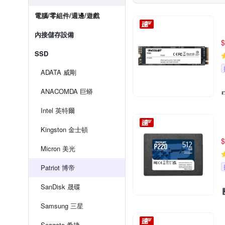
電腦/零組件/週邊/遊戲
內接儲存設備
$
SSD
ADATA 威剛
ANACOMDA 巨蟒
Intel 英特爾
Kingston 金士頓
$
Micron 美光
Patriot 博帝
SanDisk 晟碟
Samsung 三星
Seagate 希捷