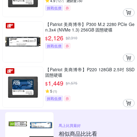
4.9
(
127
)
總銷量>50
挑戰低價
券
【Patriot 美商博帝】P300 M.2 2280 PCIe Ge
n.3x4 (NVMe 1.3) 256GB 固態硬碟
2,126
$
$
2,310
挑戰低價
券
【Patriot 美商博帝】P220 128GB 2.5吋 SSD
固態硬碟
1,449
$
$
1,575
5
(
1
)
挑戰低價
券
馬上比買最好
相似商品比比看