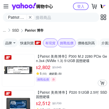
Yahoo購物中心
登入
Patriot 博
帝
SSD
Patriot 博帝
品牌
快速到貨
有現貨
挑戰低價
價格低到高
介面
【Patriot 美商博帝】P300 M.2 2280 PCIe Ge
n.3x4 (NVMe 1.3) 512GB 固態硬碟
2,802
$
$
3,045
5
(
93
)
總銷量>50
挑戰低價
券
【Patriot 美商博帝】P220 512GB 2.5吋 SSD
固態硬碟
2,512
$
$
2,730