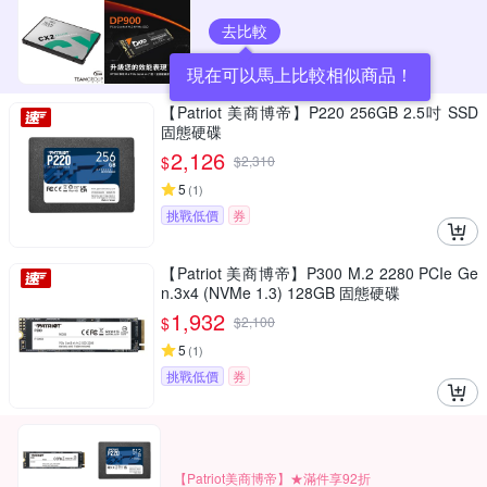
去比較
現在可以馬上比較相似商品！
【Patriot 美商博帝】P220 256GB 2.5吋 SSD
固態硬碟
2,126
$
$
2,310
5
(
1
)
挑戰低價
券
【Patriot 美商博帝】P300 M.2 2280 PCIe Ge
n.3x4 (NVMe 1.3) 128GB 固態硬碟
1,932
$
$
2,100
5
(
1
)
挑戰低價
券
【Patriot美商博帝】★滿件享92折