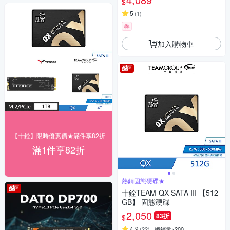
$
5
(
1
)
券
加入購物車
【十銓】限時優惠價★滿件享82折
滿1件享82折
熱銷固態硬碟★
十銓TEAM-QX SATA III 【512
GB】 固態硬碟
2,050
83折
$
4.9
(
22
)
總銷量>200