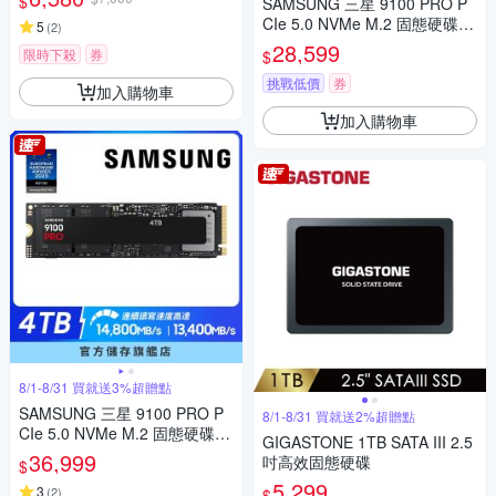
$
SAMSUNG 三星 9100 PRO P
CIe 5.0 NVMe M.2 固態硬碟 4
5
(
2
)
TB 含散熱片
28,599
限時下殺
券
$
挑戰低價
券
加入購物車
加入購物車
8/1-8/31 買就送3%超贈點
SAMSUNG 三星 9100 PRO P
8/1-8/31 買就送2%超贈點
CIe 5.0 NVMe M.2 固態硬碟 4
GIGASTONE 1TB SATA III 2.5
TB
36,999
吋高效固態硬碟
$
5,299
3
(
2
)
$