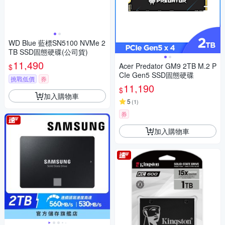
WD Blue 藍標SN5100 NVMe 2
TB SSD固態硬碟(公司貨)
11,490
Acer Predator GM9 2TB M.2 P
$
CIe Gen5 SSD固態硬碟
挑戰低價
券
11,190
$
加入購物車
5
(
1
)
券
加入購物車