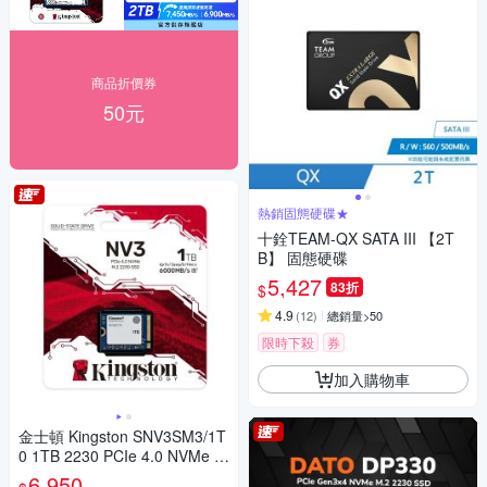
商品折價券
50元
熱銷固態硬碟★
十銓TEAM-QX SATA III 【2T
B】 固態硬碟
5,427
83折
$
4.9
(
12
)
總銷量>50
限時下殺
券
加入購物車
金士頓 Kingston SNV3SM3/1T
0 1TB 2230 PCIe 4.0 NVMe N
V3 SSD固態硬碟
6,950