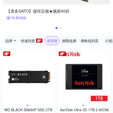
【達多DATO】儲存設備★瘋殺95折
滿1件享95折
品牌
快速到貨
有現貨
挑戰低價
價格低到高
介面
WD BLACK SN850P SSD 2TB
SanDisk Ultra 3D 1TB 2.5吋SA