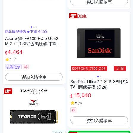
加入購物車
熱銷固態硬碟★下單折100
Acer 宏碁 FA100 PCIe Gen3
M.2 1TB SSD固態硬碟(下單折
百)
4,464
$
1
(
1
)
挑戰低價
券
加入購物車
SanDisk Ultra 3D 2TB 2.5吋SA
TAIII固態硬碟 (G26)
15,040
$
5
(
9
)
券
加入購物車