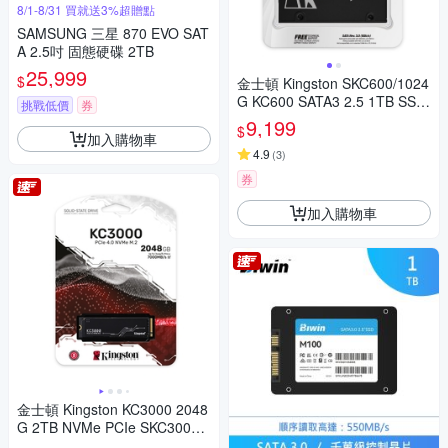
8/1-8/31 買就送3%超贈點
SAMSUNG 三星 870 EVO SAT
A 2.5吋 固態硬碟 2TB
25,999
$
金士頓 Kingston SKC600/1024
G KC600 SATA3 2.5 1TB SSD
挑戰低價
券
固態硬碟
9,199
$
加入購物車
4.9
(
3
)
券
加入購物車
金士頓 Kingston KC3000 2048
G 2TB NVMe PCIe SKC3000
D/2048G SSD 固態硬碟