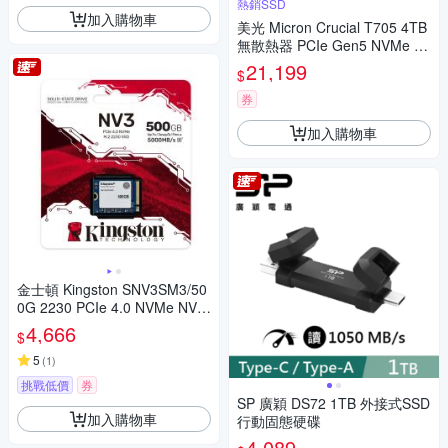
熱銷SSD
加入購物車
美光 Micron Crucial T705 4TB
無散熱器 PCIe Gen5 NVMe M.
2 SSD
21,199
$
券
加入購物車
金士頓 Kingston SNV3SM3/50
0G 2230 PCIe 4.0 NVMe NV3
SSD固態硬碟
4,666
$
5
(
1
)
挑戰低價
券
SP 廣穎 DS72 1TB 外接式SSD
加入購物車
行動固態硬碟
4,089