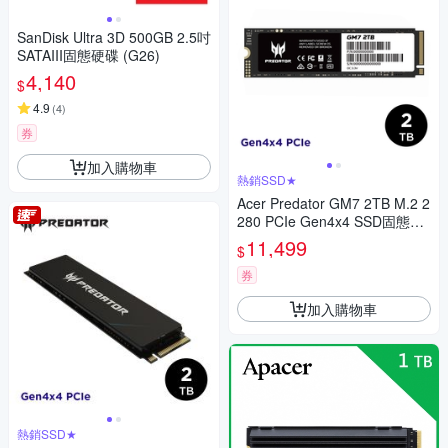
SanDisk Ultra 3D 500GB 2.5吋
SATAIII固態硬碟 (G26)
4,140
$
4.9
(
4
)
券
加入購物車
熱銷SSD★
Acer Predator GM7 2TB M.2 2
280 PCIe Gen4x4 SSD固態硬
碟(公司貨)
11,499
$
券
加入購物車
熱銷SSD★