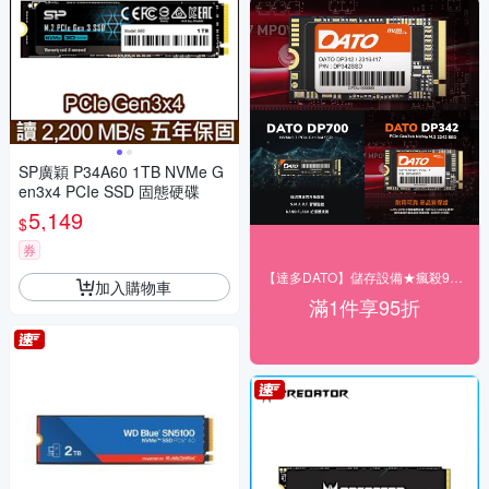
SP廣穎 P34A60 1TB NVMe G
en3x4 PCIe SSD 固態硬碟
5,149
$
券
【達多DATO】儲存設備★瘋殺95折
加入購物車
滿1件享95折