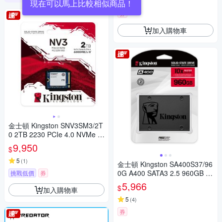
5
(
7
)
現在可以馬上比較相似商品！
券
加入購物車
金士頓 Kingston SNV3SM3/2T
0 2TB 2230 PCIe 4.0 NVMe N
V3 SSD固態硬碟
9,950
$
5
(
1
)
金士頓 Kingston SA400S37/96
0G A400 SATA3 2.5 960GB S
挑戰低價
券
SD 固態硬碟
5,966
$
加入購物車
5
(
4
)
券