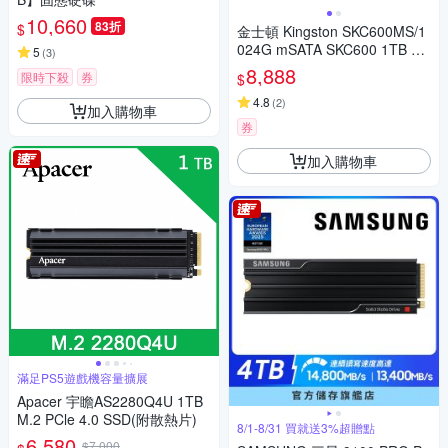
10,660
83折
$
金士頓 Kingston SKC600MS/1
024G mSATA SKC600 1TB SS
5
(
3
)
D 固態硬碟
8,888
限時下殺
券
$
4.8
(
2
)
加入購物車
券
加入購物車
滿足PS5遊戲機容量擴展
Apacer 宇瞻AS2280Q4U 1TB
M.2 PCle 4.0 SSD(附散熱片)
8/1-8/31 買就送3%超贈點
6,580
$7,000