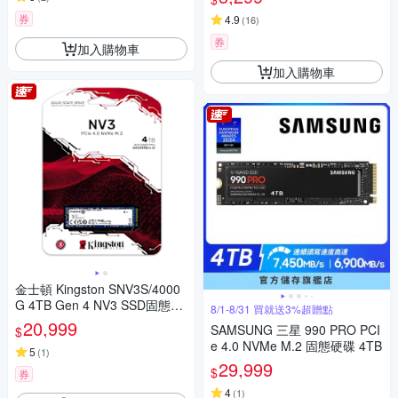
券
4.9
(
16
)
券
加入購物車
加入購物車
金士頓 Kingston SNV3S/4000
G 4TB Gen 4 NV3 SSD固態硬
8/1-8/31 買就送3%超贈點
碟
20,999
SAMSUNG 三星 990 PRO PCI
$
e 4.0 NVMe M.2 固態硬碟 4TB
5
(
1
)
29,999
$
券
4
(
1
)