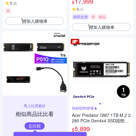
17,999
$
5
(
2
)
5
(
1
)
券
挑戰低價
券
贈品
加入購物車
加入購物車
馬上比買最好
熱銷固態硬碟★
相似商品比比看
Acer Predator GM7 1TB M.2 2
280 PCIe Gen4x4 SSD固態硬
去比較
碟(公司貨)
5,899
$