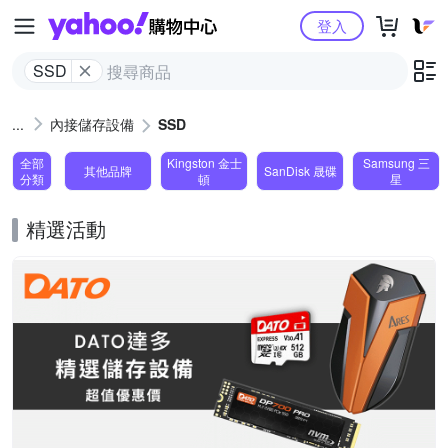
Yahoo購物中心
登入
SSD
內接儲存設備
SSD
全部
Kingston 金士
Samsung 三
其他品牌
SanDisk 晟碟
分類
頓
星
精選活動