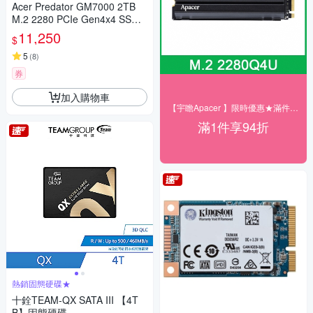
Acer Predator GM7000 2TB
M.2 2280 PCIe Gen4x4 SSD
固態硬碟
11,250
$
5
(
8
)
券
加入購物車
【宇瞻Apacer 】限時優惠★滿件享94折
滿1件享94折
熱銷固態硬碟★
十銓TEAM-QX SATA III 【4T
B】固態硬碟