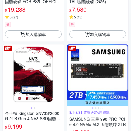
固態硬碟 FOR PS5 -OFFICIAL
TAIII固態硬碟 (G26)
LY LICENSED
19,288
7,580
$
$
5
5
(
27
)
(
13
)
券
券
加入購物車
加入購物車
8/1-8/31 買就送3%超贈點
金士頓 Kingston SNV3S/2000
G 2TB Gen 4 NV3 SSD固態硬
SAMSUNG 三星 990 PRO PCI
碟
e 4.0 NVMe M.2 固態硬碟 2TB
9,199
$