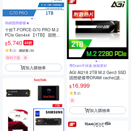
熱銷固態硬碟★
十銓T-FORCE-G70 PRO M.2
PCIe Gen4x4 【1TB】 固態硬
碟
5,740
83折
$
5
(
2
)
總銷量>50
限時下殺
券
帶Dram不掉速 效能更好
加入購物車
AGI AI218 2TB M.2 Gen3 SSD
固態硬碟帶DRAM cache(讀寫3
499/3075MBs)
16,999
$
5
(
2
)
券
加入購物車