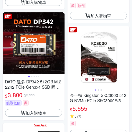
加入購物車
券
贈品
加入購物車
DATO 達多 DP342 512GB M.2
2242 PCIe Gen3x4 SSD 固態
硬碟(最高達讀:2500MB/s 寫:1
3,800
$3,999
金士頓 Kingston SKC3000 512
$
700MB/s)
G NVMe PCIe SKC3000S/512
挑戰低價
券
G SSD 固態硬碟
5,555
$
加入購物車
5
(
7
)
券