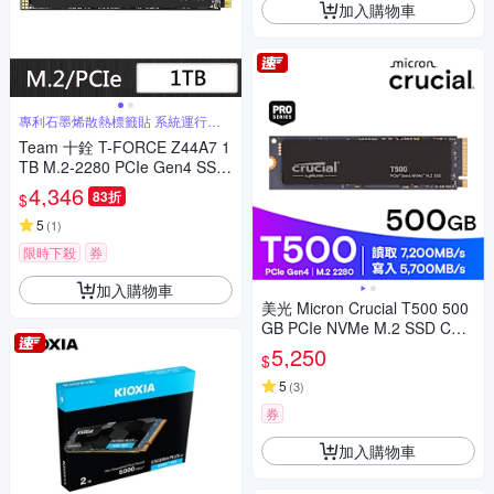
加入購物車
專利石墨烯散熱標籤貼 系統運行更
穩定
Team 十銓 T-FORCE Z44A7 1
TB M.2-2280 PCIe Gen4 SSD
內接固態硬碟
4,346
83折
$
5
(
1
)
限時下殺
券
加入購物車
美光 Micron Crucial T500 500
GB PCIe NVMe M.2 SSD CT5
00T500SSD8
5,250
$
5
(
3
)
券
加入購物車