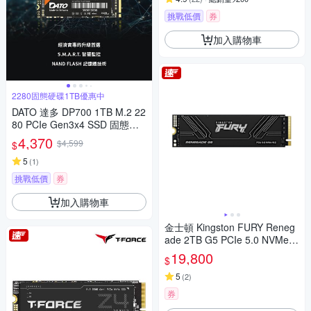
挑戰低價
券
加入購物車
2280固態硬碟1TB優惠中
DATO 達多 DP700 1TB M.2 22
80 PCIe Gen3x4 SSD 固態硬
碟(最高達讀:2500MB/s 寫:170
4,370
$4,599
$
0MB/s)
5
(
1
)
挑戰低價
券
加入購物車
金士頓 Kingston FURY Reneg
ade 2TB G5 PCIe 5.0 NVMe
M.2 2048GB SFYR2S/2T0 SS
19,800
$
D 固態硬碟
5
(
2
)
券