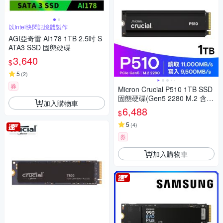
以Intel快閃記憶體製作
AGI亞奇雷 AI178 1TB 2.5吋 S
ATA3 SSD 固態硬碟
3,640
$
5
(
2
)
券
Micron Crucial P510 1TB SSD
固態硬碟(Gen5 2280 M.2 含原
加入購物車
廠散熱片)(CT1000P510SSD5)
6,488
$
5
(
4
)
券
加入購物車