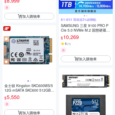
8,999
$
券
加入購物車
8/1-8/31 買就送3%超贈點
SAMSUNG 三星 9100 PRO P
CIe 5.0 NVMe M.2 固態硬碟 1
TB
10,269
$
5
(
1
)
券
加入購物車
金士頓 Kingston SKC600MS/5
12G mSATA SKC600 512GB S
SD固態硬碟
5,550
$
券
加入購物車