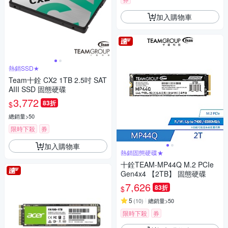
加入購物車
熱銷SSD★
Team十銓 CX2 1TB 2.5吋 SAT
AIII SSD 固態硬碟
3,772
83折
$
總銷量>50
限時下殺
券
加入購物車
熱銷固態硬碟★
十銓TEAM-MP44Q M.2 PCIe
Gen4x4 【2TB】 固態硬碟
7,626
83折
$
5
(
10
)
總銷量>50
限時下殺
券