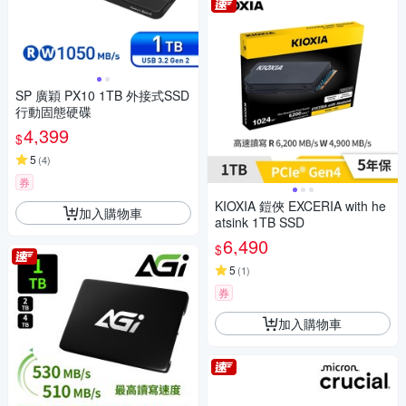
SP 廣穎 PX10 1TB 外接式SSD
行動固態硬碟
4,399
$
5
(
4
)
券
KIOXIA 鎧俠 EXCERIA with he
加入購物車
atsink 1TB SSD
6,490
$
5
(
1
)
券
加入購物車