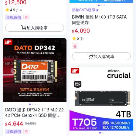
12,500
$
4.9
熱銷SATA硬碟★
(
13
)
BIWIN 佰維 M100 1TB SATA
挑戰低價
券
固態硬碟
加入購物車
4,090
$
5
(
6
)
券
加入購物車
DATO 達多 DP342 1TB M.2 22
42 PCIe Gen3x4 SSD 固態硬
碟(最高達讀:2500MB/s 寫:170
4,644
$4,888
$
0MB/s)
挑戰低價
券