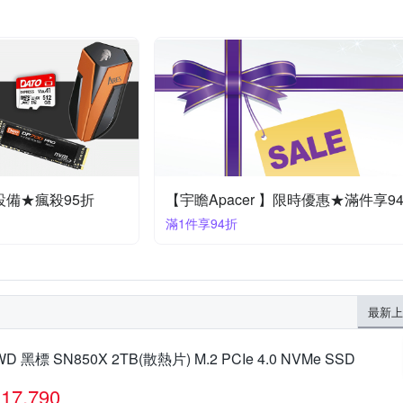
設備★瘋殺95折
【宇瞻Apacer 】限時優惠★滿件享9
滿1件享94折
最新上
WD 黑標 SN850X 2TB(散熱片) M.2 PCIe 4.0 NVMe SSD
17,790