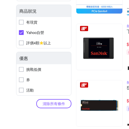
商品狀況
有現貨
Yahoo自營
評價4顆
以上
$
優惠
挑戰低價
券
活動
$
清除所有條件