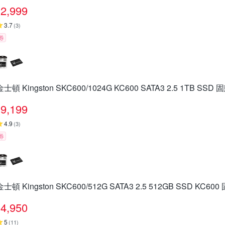
2,999
3.7
(
3
)
券
金士頓 Kingston SKC600/1024G KC600 SATA3 2.5 1TB SSD
9,199
4.9
(
3
)
券
金士頓 Kingston SKC600/512G SATA3 2.5 512GB SSD KC6
4,950
5
(
11
)