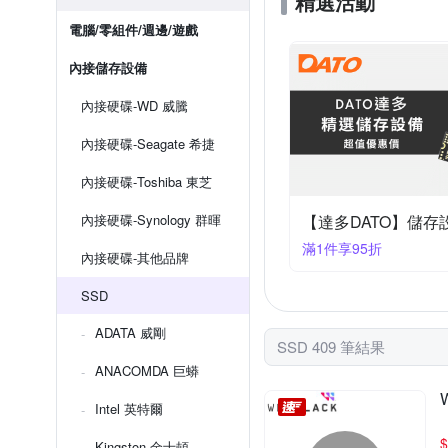
精選活動
電腦/零組件/週邊/遊戲
內接儲存設備
內接硬碟-WD 威騰
內接硬碟-Seagate 希捷
內接硬碟-Toshiba 東芝
內接硬碟-Synology 群暉
【達多DATO】儲存
滿1件享95折
內接硬碟-其他品牌
SSD
ADATA 威剛
SSD 409 筆結果
ANACOMDA 巨蟒
Intel 英特爾
$
Kingston 金士頓