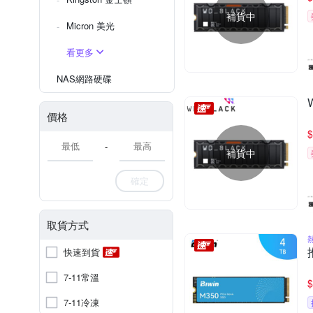
補貨中
Micron 美光
看更多
NAS網路硬碟
價格
$
-
補貨中
確定
取貨方式
快速到貨
7-11常溫
$
7-11冷凍