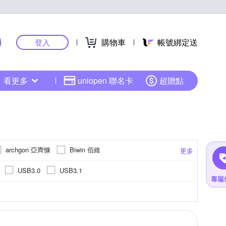
購物車
帳號綁定送
登入
看更多
uniopen 聯名卡
超贈點
archgon 亞齊慷
Biwin 佰維
更多
Lexar 雷克沙
Micron 美光
MSI 微星
USB3.0
USB3.1
licon Power 廣穎
Team 十銓
UMAX
sh
240GB
-
960GB
VNAND
250GB
PCIe
120GB
MLC
更多
更多