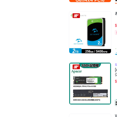
$
(
$