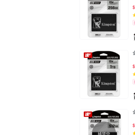
$
$
$
補貨中