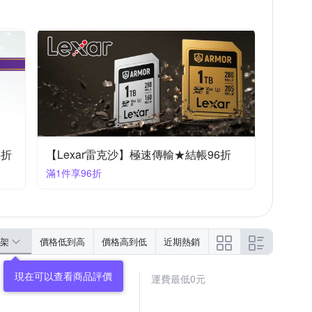
4折
【Lexar雷克沙】極速傳輸★結帳96折
滿1件享96折
架
價格低到高
價格高到低
近期熱銷
運費最低0元