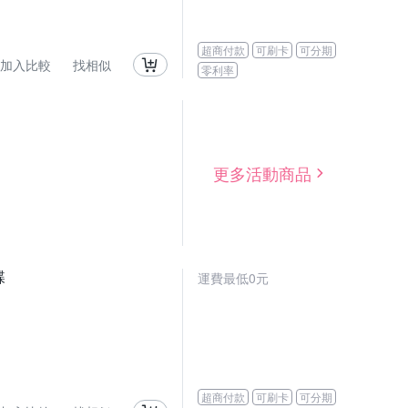
超商付款
可刷卡
可分期
加入比較
找相似
零利率
更多活動商品
碟
運費最低0元
超商付款
可刷卡
可分期