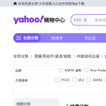
首頁
拍賣
企業/大宗採購入口
合作招商
App下載
Yahoo購物中心
SSD
全部分類
點換券
登記送
電腦/零組件/週邊/遊戲
內接儲存設備
ADATA 威剛
Acer Preda
品牌
CORSAIR 海盜船
DAT
PCI-E
M.2
SATA3
介面規格
品牌名稱
Neo Forza 凌航
PATRi
2.5吋
威剛 XPG GAMMIX S70 PRO 1TB
通用
1TB
NAND
PC
2TB
M.2
TLC
NAS
4TB
mSATA
SLC
容量
記憶體顆粒
尺寸
適用系統
商品名稱
WD 威騰
其他品牌
依官網所示
其他
32GB
相關分類