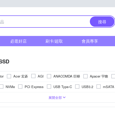
搜尋
必逛好店
刷卡/超取
會員專享
SSD
Acer 宏碁
ANACOMDA 巨蟒
Apacer 宇瞻
tor
AGI
O 達多
Gigastone 立達國際
Intel 英特爾
Kingston 金士頓
NVMe
PCI Express
USB Type-C
USB3.2
mSATA
OT 博帝
RITEK錸德
SAMSUNG 三星
SanDisk 晟碟
Si
 PCIe 4.0 M.2 2280(贈品)
其它
最新3D Nand flash
無
MAC
512GB
TLC NAND
500GB
256GB
128GB
QLC
480GB
3D NAND Fla
8TB
展開全部