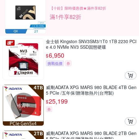
【十銓】限時優惠價★滿件享82折
滿1件享82折
金士頓 Kingston SNV3SM3/1T0 1TB 2230 PCI
e 4.0 NVMe NV3 SSD固態硬碟
6,950
$
挑戰低價
券
威剛ADATA XPG MARS 980 BLADE 4TB Gen
5 PCIe /五年保/贈薄散熱片(台灣製)
25,199
$
補貨中
券
威剛ADATA XPG MARS 980 BLADE 2TB Gen
5 PCIe /五年保/贈薄散熱片(台灣製)