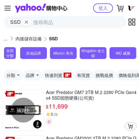
Yahoo購物中心
登入
SSD
內接儲存設備
SSD
全部
Kingston 金士
其他品牌
Micron 美光
WD 威騰
分類
頓
分類
品牌
快速到貨
有現貨
挑戰低價
價格低到
Acer Predator GM7 2TB M.2 2280 PCIe Gen4
x4 SSD固態硬碟(公司貨)
11,699
$
補貨中
5
(
3
)
券
Acer Predator GM3500 2TB M.2 2280 PCIe G