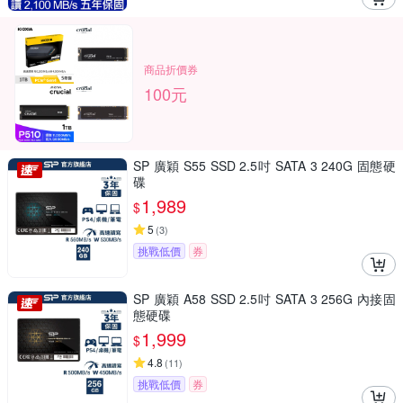
商品折價券
100元
SP 廣穎 S55 SSD 2.5吋 SATA 3 240G 固態硬
碟
1,989
$
5
(
3
)
挑戰低價
券
SP 廣穎 A58 SSD 2.5吋 SATA 3 256G 內接固
態硬碟
1,999
$
4.8
(
11
)
挑戰低價
券