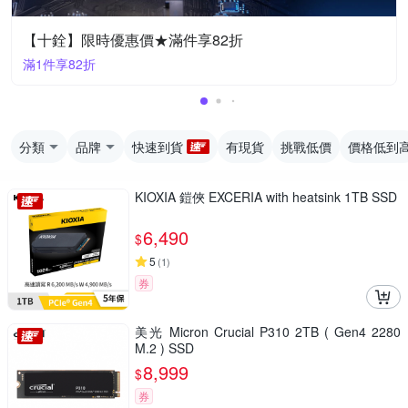
【十銓】限時優惠價★滿件享82折
滿1件享82折
分類
品牌
快速到貨
有現貨
挑戰低價
價格低到
KIOXIA 鎧俠 EXCERIA with heatsink 1TB SSD
6,490
$
5
(
1
)
券
美光 Micron Crucial P310 2TB ( Gen4 2280
M.2 ) SSD
8,999
$
券