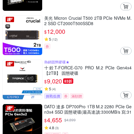
美光 Micron Crucial T500 2TB PCIe NVMe M.
2 SSD CT2000T500SSD8
12,000
$
5
(
12
)
券
熱銷固態硬碟★
十銓T-FORCE-G70 PRO M.2 PCIe Gen4x4
【2TB】 固態硬碟
9,020
$
83折
5
(
4
)
挑戰低價
券
滿額贈
DATO 達多 DP700Pro 1TB M.2 2280 PCIe Ge
n3x4 SSD 固態硬碟(最高達讀:3300MB/s 寫:31
00MB/s)
4,655
$
$
4,899
4.8
(
3
)