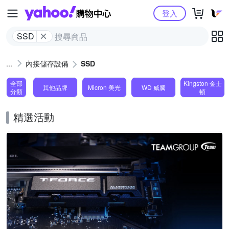
Yahoo購物中心
登入
SSD
內接儲存設備
SSD
全部
Kingston 金士
其他品牌
Micron 美光
WD 威騰
分類
頓
精選活動