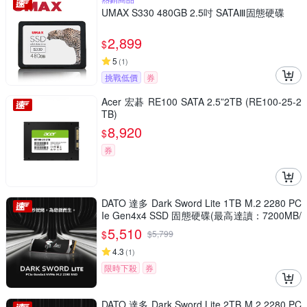
UMAX S330 480GB 2.5吋 SATAⅢ固態硬碟
2,899
$
5
(
1
)
挑戰低價
券
Acer 宏碁 RE100 SATA 2.5”2TB (RE100-25-2
TB)
8,920
$
券
DATO 達多 Dark Sword Lite 1TB M.2 2280 PC
Ie Gen4x4 SSD 固態硬碟(最高達讀：7200MB/
s 寫：6850MB/s)
5,510
$
$
5,799
4.3
(
1
)
限時下殺
券
DATO 達多 Dark Sword Lite 2TB M.2 2280 PC