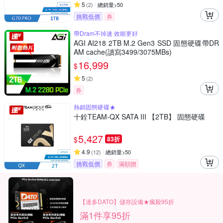
5
(
2
)
總銷量>50
挑戰低價
券
帶Dram不掉速 效能更好
AGI AI218 2TB M.2 Gen3 SSD 固態硬碟帶DR
AM cache(讀寫3499/3075MBs)
16,999
$
5
(
2
)
券
熱銷固態硬碟★
十銓TEAM-QX SATA III 【2TB】 固態硬碟
5,427
$
83折
4.9
(
12
)
總銷量>50
挑戰低價
券
滿額贈
【達多DATO】儲存設備★瘋殺95折
滿1件享95折