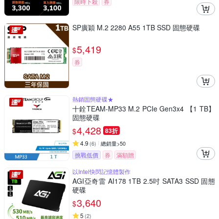
限時下殺
券
SP廣穎 M.2 2280 A55 1TB SSD 固態硬碟
5,419
$
券
熱銷固態硬碟★
十銓TEAM-MP33 M.2 PCIe Gen3x4 【1 TB】
固態硬碟
4,428
$
83折
4.9
(
6
)
總銷量>50
挑戰低價
券
滿額贈
以Intel快閃記憶體製作
AGI亞奇雷 AI178 1TB 2.5吋 SATA3 SSD 固態
硬碟
3,640
$
5
(
2
)