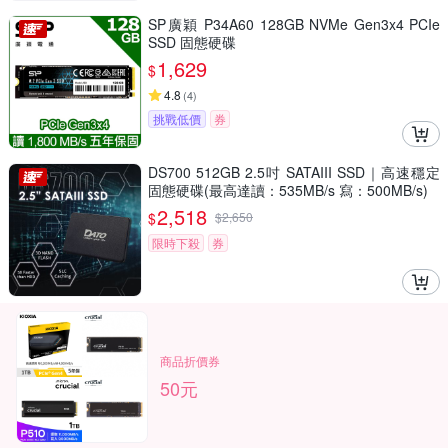
SP廣穎 P34A60 128GB NVMe Gen3x4 PCIe
SSD 固態硬碟
1,629
$
4.8
(
4
)
挑戰低價
券
DS700 512GB 2.5吋 SATAIII SSD｜高速穩定
固態硬碟(最高達讀：535MB/s 寫：500MB/s)
2,518
$
$
2,650
限時下殺
券
商品折價券
50元