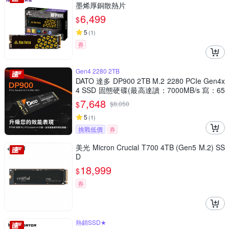
墨烯厚銅散熱片
6,499
$
5
(
1
)
券
Gen4 2280 2TB
DATO 達多 DP900 2TB M.2 2280 PCIe Gen4x
4 SSD 固態硬碟(最高達讀：7000MB/s 寫：65
00MB/s)
7,648
$
$
8,050
5
(
1
)
挑戰低價
券
美光 Micron Crucial T700 4TB (Gen5 M.2) SS
D
18,999
$
券
熱銷SSD★