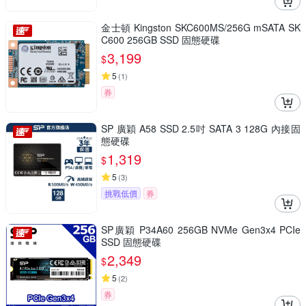
金士頓 Kingston SKC600MS/256G mSATA SK
C600 256GB SSD 固態硬碟
3,199
$
5
(
1
)
券
SP 廣穎 A58 SSD 2.5吋 SATA 3 128G 內接固
態硬碟
1,319
$
5
(
3
)
挑戰低價
券
SP廣穎 P34A60 256GB NVMe Gen3x4 PCIe
SSD 固態硬碟
2,349
$
5
(
2
)
券