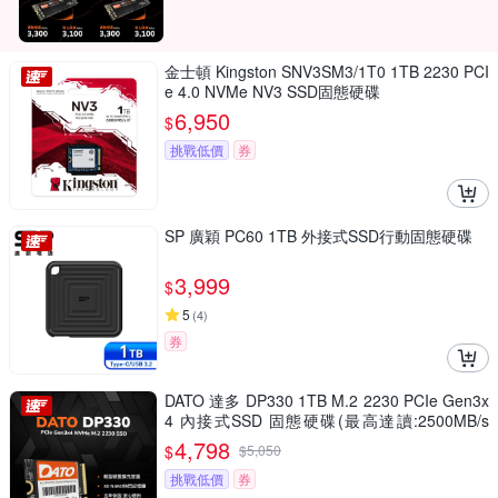
金士頓 Kingston SNV3SM3/1T0 1TB 2230 PCI
e 4.0 NVMe NV3 SSD固態硬碟
6,950
$
挑戰低價
券
SP 廣穎 PC60 1TB 外接式SSD行動固態硬碟
3,999
$
5
(
4
)
券
DATO 達多 DP330 1TB M.2 2230 PCIe Gen3x
4 內接式SSD 固態硬碟(最高達讀:2500MB/s
寫:1700MB/s)
4,798
$
$
5,050
挑戰低價
券