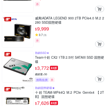
券
威剛ADATA LEGEND 900 2TB PCIe4.0 M.2 2
280 SSD固態硬碟
9,999
$
3.7
(
3
)
券
熱銷SSD★
Team十銓 CX2 1TB 2.5吋 SATAIII SSD 固態硬
碟
3,772
$
83折
總銷量>50
挑戰低價
券
熱銷固態硬碟★
十銓TEAM-MP44Q M.2 PCIe Gen4x4 【2T
B】 固態硬碟
7,626
$
83折