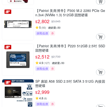
【Patriot 美商博帝】P300 M.2 2280 PCIe Ge
n.3x4 (NVMe 1.3) 512GB 固態硬碟
2,802
$
$
3,045
5
(
93
)
總銷量>50
挑戰低價
券
【Patriot 美商博帝】P220 512GB 2.5吋 SSD
固態硬碟
2,512
$
$
2,730
4.9
(
127
)
總銷量>50
挑戰低價
券
SP 廣穎 A58 SSD 2.5吋 SATA 3 512G 內接固
態硬碟
2,999
$
4.8
(
6
)
挑戰低價
券