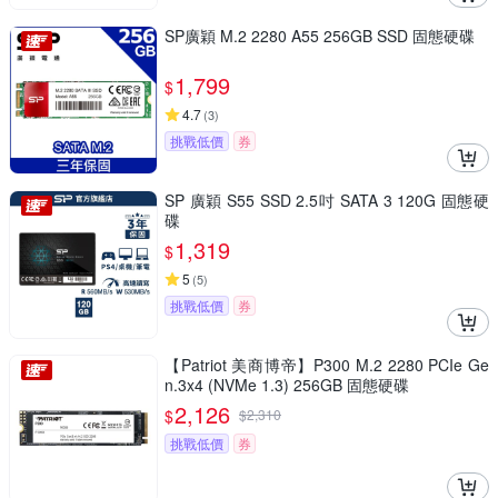
SP廣穎 M.2 2280 A55 256GB SSD 固態硬碟
1,799
$
4.7
(
3
)
挑戰低價
券
SP 廣穎 S55 SSD 2.5吋 SATA 3 120G 固態硬
碟
1,319
$
5
(
5
)
挑戰低價
券
【Patriot 美商博帝】P300 M.2 2280 PCIe Ge
n.3x4 (NVMe 1.3) 256GB 固態硬碟
2,126
$
$
2,310
挑戰低價
券