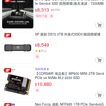
Ie Gen4x4 SSD 固態硬碟(最高達讀：7200MB/
s 寫：6850MB/s)
8,313
$
$
8,750
限時下殺
券
SP 廣穎 DS72 2TB 外接式SSD行動固態硬碟
8,549
$
4.7
(
1
)
券
熱銷推薦★
【CORSAIR 海盜船】MP600 MINI 2TB Gen4
PCIe x4 NVMe M.2 2230 SSD
10,880
$
券
Neo Forza 凌航 NFP495 1TB PCIe Gen4x4石