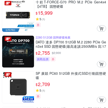
十銓T-FORCE-G70 PRO M.2 PCIe Gen4x4
【4TB】 固態硬碟
15,999
$
5
(
1
)
券
2280 512GB 固態硬碟推薦
DATO 達多 DP700 512GB M.2 2280 PCIe Ge
n3x4 SSD 固態硬碟(最高達讀:2500MB/s 寫:17
00MB/s)
2,755
$
$
2,900
挑戰低價
券
SP 廣穎 PC60 512GB 外接式SSD行動固態硬
碟
2,709
$
5
(
1
)
券