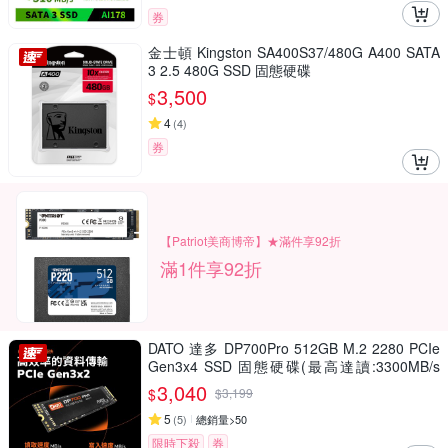
券
金士頓 Kingston SA400S37/480G A400 SATA
3 2.5 480G SSD 固態硬碟
3,500
$
4
(
4
)
券
【Patriot美商博帝】★滿件享92折
滿1件享92折
DATO 達多 DP700Pro 512GB M.2 2280 PCIe
Gen3x4 SSD 固態硬碟(最高達讀:3300MB/s
寫:3100MB/s)
3,040
$
$
3,199
5
(
5
)
總銷量>50
限時下殺
券