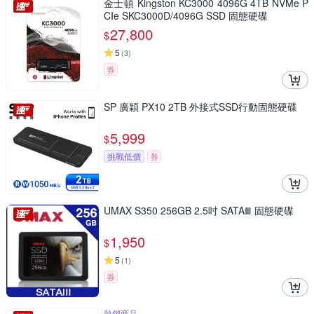
金士頓 Kingston KC3000 4096G 4TB NVMe P
CIe SKC3000D/4096G SSD 固態硬碟
27,800
$
5
(
3
)
券
SP 廣穎 PX10 2TB 外接式SSD行動固態硬碟
5,999
$
挑戰低價
券
UMAX S350 256GB 2.5吋 SATAⅢ 固態硬碟
1,950
$
5
(
1
)
券
熱銷商品