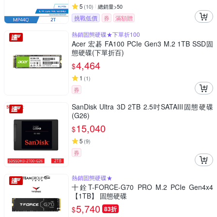
5
(
10
)
總銷量>50
挑戰低價
券
滿額贈
熱銷固態硬碟★下單折100
Acer 宏碁 FA100 PCIe Gen3 M.2 1TB SSD固
態硬碟(下單折百)
4,464
$
1
(
1
)
券
SanDisk Ultra 3D 2TB 2.5吋SATAIII固態硬碟
(G26)
15,040
$
5
(
9
)
券
熱銷固態硬碟★
十銓T-FORCE-G70 PRO M.2 PCIe Gen4x4
【1TB】 固態硬碟
5,740
$
83折