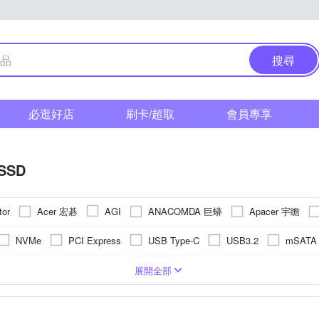
搜尋
必逛好店
刷卡/超取
會員專享
SSD
Acer 宏碁
ANACOMDA 巨蟒
Apacer 宇瞻
tor
AGI
ngston 金士頓
Micron 美光
Neo Forza 凌航
PATRiOT 博帝
NVMe
PCI Express
USB Type-C
USB3.2
mSATA
nscend 創見
Team 十銓
WD 威騰
其他品牌
UMAX
其它
無
TLC NAND
500GB
4TB
QLC
256GB
-
128GB
3D NAND Flash
480GB
960GB
VNAND
展開全部