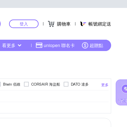
購物車
帳號綁定送
登入
看更多
uniopen 聯名卡
超贈點
Biwin 佰維
CORSAIR 海盜船
DATO 達多
更多
SAMSUNG 三星
SanDisk 晟碟
其他
20TB
240GB
250GB
120GB
更多