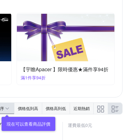
【宇瞻Apacer 】限時優惠★滿件享94折
滿1件享94折
序
價格低到高
價格高到低
近期熱銷
Y LICENSED
運費最低0元