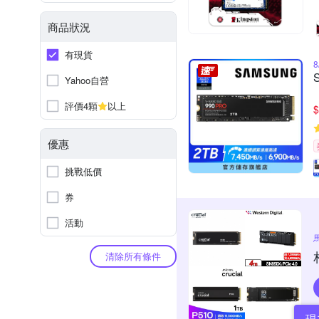
商品狀況
有現貨
Yahoo自營
評價4顆
以上
$
優惠
挑戰低價
券
活動
清除所有條件
現