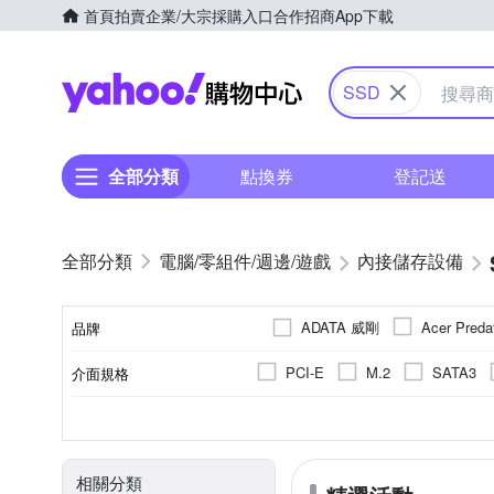
首頁
拍賣
企業/大宗採購入口
合作招商
App下載
Yahoo購物中心
SSD
全部分類
點換券
登記送
電腦/零組件/週邊/遊戲
內接儲存設備
ADATA 威剛
Acer Preda
品牌
Gigastone 立達國際
Ki
PCI-E
M.2
SATA3
介面規格
品牌名稱
Silicon Power 廣穎
Tra
2.5吋
通用
1TB
TLC
NAND
2TB
PC
M.2
MAC
512GB
mSATA
SLC
容量
記憶體顆粒
尺寸
適用系統
1.92TB
3.84TB
相關分類