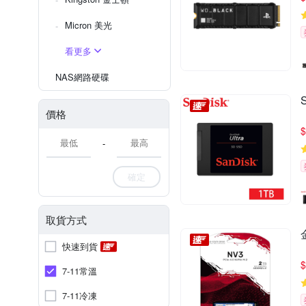
Micron 美光
看更多
NAS網路硬碟
價格
$
-
確定
取貨方式
快速到貨
$
7-11常溫
7-11冷凍