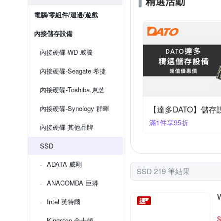
精選活動
電腦/零組件/週邊/遊戲
內接儲存設備
內接硬碟-WD 威騰
內接硬碟-Seagate 希捷
內接硬碟-Toshiba 東芝
內接硬碟-Synology 群暉
【達多DATO】儲存
滿1件享95折
內接硬碟-其他品牌
SSD
ADATA 威剛
SSD 219 筆結果
ANACOMDA 巨蟒
Intel 英特爾
$
Kingston 金士頓