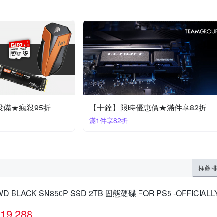
設備★瘋殺95折
【十銓】限時優惠價★滿件享82折
滿1件享82折
推薦排
WD BLACK SN850P SSD 2TB 固態硬碟 FOR PS5 -OFFICIALL
19,288