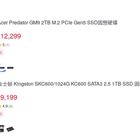
Acer Predator GM9 2TB M.2 PCIe Gen5 SSD固態硬碟
12,299
5
(
1
)
券
金士頓 Kingston SKC600/1024G KC600 SATA3 2.5 1TB SSD
9,199
4.9
(
3
)
券