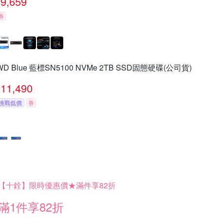
9,659
券
WD Blue 藍標SN5100 NVMe 2TB SSD固態硬碟(公司貨)
11,490
挑戰低價
券
【十銓】限時優惠價★滿件享82折
滿1件享82折