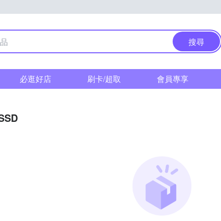
搜尋
必逛好店
刷卡/超取
會員專享
SSD