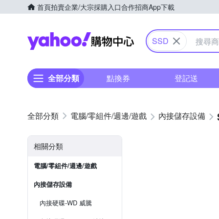
首頁
拍賣
企業/大宗採購入口
合作招商
App下載
Yahoo購物中心
SSD
全部分類
點換券
登記送
電腦/零組件/週邊/遊戲
內接儲存設備
相關分類
電腦/零組件/週邊/遊戲
內接儲存設備
內接硬碟-WD 威騰