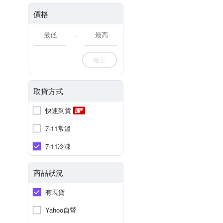
價格
-
確定
取貨方式
快速到貨
7-11常溫
7-11冷凍
商品狀況
有現貨
Yahoo自營