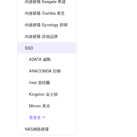
內接硬碟-Seagate 希捷
內接硬碟-Toshiba 東芝
內接硬碟-Synology 群暉
內接硬碟-其他品牌
SSD
ADATA 威剛
ANACOMDA 巨蟒
Intel 英特爾
Kingston 金士頓
Micron 美光
看更多
NAS網路硬碟