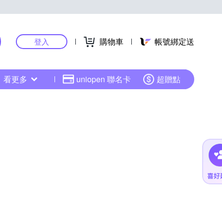
購物車
帳號綁定送
登入
看更多
uniopen 聯名卡
超贈點