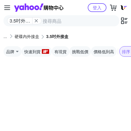
Yahoo購物中心
登入
3.5吋外接
盒
硬碟內外接盒
3.5吋外接盒
品牌
快速到貨
有現貨
挑戰低價
價格低到高
排序