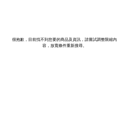
很抱歉，目前找不到您要的商品及資訊，請嘗試調整限縮內
容，放寬條件重新搜尋。