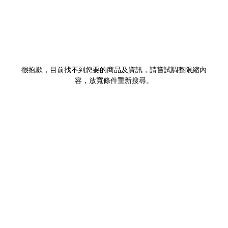
很抱歉，目前找不到您要的商品及資訊，請嘗試調整限縮內
容，放寬條件重新搜尋。