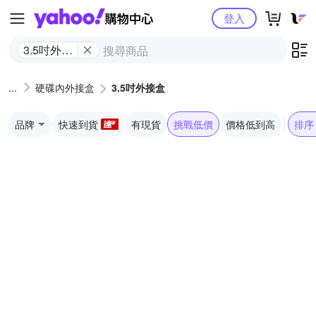
Yahoo購物中心
登入
3.5吋外接
盒
硬碟內外接盒
3.5吋外接盒
品牌
快速到貨
有現貨
挑戰低價
價格低到高
排序