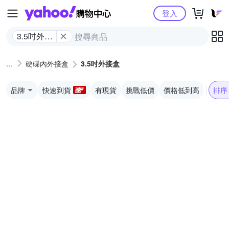
Yahoo購物中心
登入
3.5吋外接
盒
硬碟內外接盒
3.5吋外接盒
品牌
快速到貨
有現貨
挑戰低價
價格低到高
排序