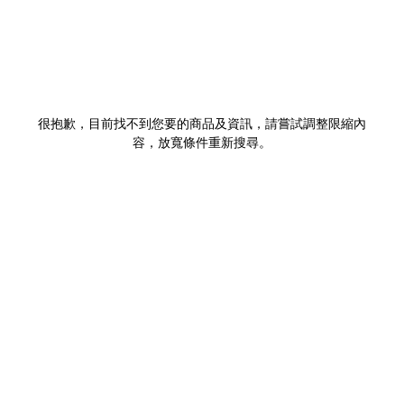
很抱歉，目前找不到您要的商品及資訊，請嘗試調整限縮內
容，放寬條件重新搜尋。