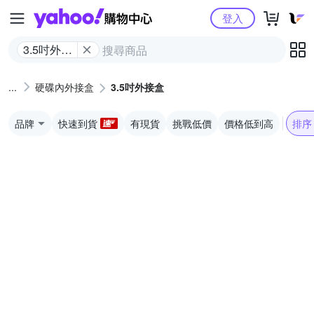
Yahoo購物中心
登入
3.5吋外接
盒
硬碟內外接盒
3.5吋外接盒
品牌
快速到貨
有現貨
挑戰低價
價格低到高
排序