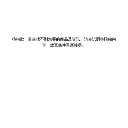
很抱歉，目前找不到您要的商品及資訊，請嘗試調整限縮內
容，放寬條件重新搜尋。