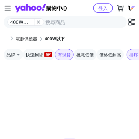
Yahoo購物中心
登入
400W以
下
電源供應器
400W以下
品牌
快速到貨
有現貨
挑戰低價
價格低到高
排序