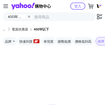
Yahoo購物中心
登入
400W以
下
電源供應器
400W以下
品牌
快速到貨
有現貨
挑戰低價
價格低到高
排序