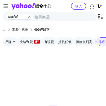
Yahoo購物中心
登入
400W以
下
電源供應器
400W以下
品牌
快速到貨
有現貨
挑戰低價
價格低到高
排序