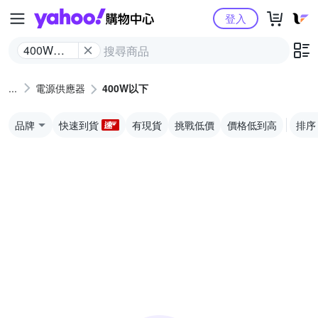
Yahoo購物中心
登入
400W以
下
電源供應器
400W以下
品牌
快速到貨
有現貨
挑戰低價
價格低到高
排序