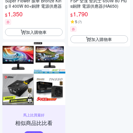
Super Flower 振華 Bronze Kin
FSP 全漢 聖武士 650W 80 Plu
g II 400W 80+銅牌 電源供應器
s銅牌 電源供應器(HA650)
1,350
1,790
$
$
5
券
(
7
)
券
加入購物車
加入購物車
馬上比買最好
相似商品比比看