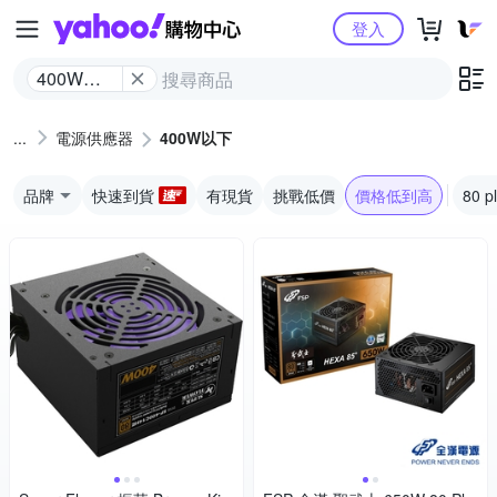
Yahoo購物中心
登入
400W以
下
電源供應器
400W以下
品牌
快速到貨
有現貨
挑戰低價
價格低到高
80 