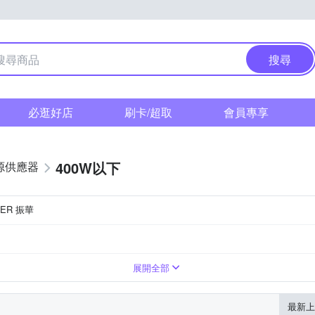
搜尋
必逛好店
刷卡/超取
會員專享
400W以下
源供應器
WER 振華
展開全部
最新上