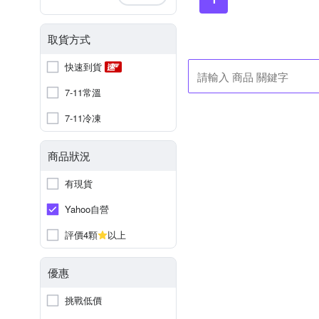
取貨方式
快速到貨
7-11常溫
7-11冷凍
商品狀況
有現貨
Yahoo自營
評價4顆
以上
優惠
挑戰低價