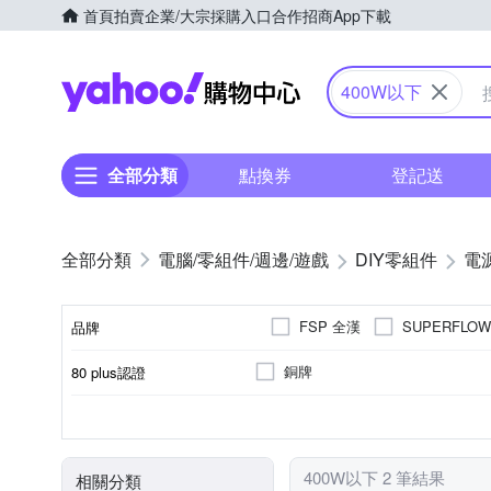
首頁
拍賣
企業/大宗採購入口
合作招商
App下載
Yahoo購物中心
400W以下
全部分類
點換券
登記送
電腦/零組件/週邊/遊戲
DIY零組件
電
FSP 全漢
SUPERFLO
品牌
銅牌
80 plus認證
品牌名稱
否
120mm風扇
ATX12V 2.4
601W~700W
ATX12V 2.5
300W~400W
模組化電源
風扇
標準
瓦數(W)
400W以下 2 筆結果
相關分類