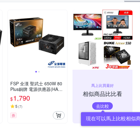
FSP 全漢 聖武士 650W 80
馬上比買最好
Plus銅牌 電源供應器(HA65
相似商品比比看
0)
1,790
$
去比較
5
(
7
)
券
現在可以馬上比較相似