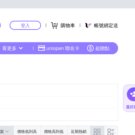
購物車
帳號綁定送
登入
看更多
uniopen 聯名卡
超贈點
架
價格低到高
價格高到低
近期熱銷