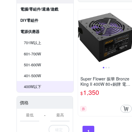
電腦/零組件/週邊/遊戲
DIY零組件
電源供應器
701W以上
601-700W
501-600W
401-500W
Super Flower 振華 Bronze
King II 400W 80+銅牌 電源
400W以下
供應器
1,350
$
價格
券
-
確定
1