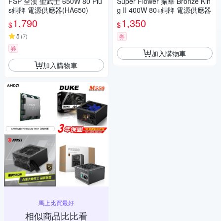
FSP 全漢 聖武士 650W 80 Plu
Super Flower 振華 Bronze Kin
s銅牌 電源供應器(HA650)
g II 400W 80+銅牌 電源供應器
1,790
1,350
$
$
5
(
7
)
券
券
加入購物車
加入購物車
馬上比買最好
相似商品比比看