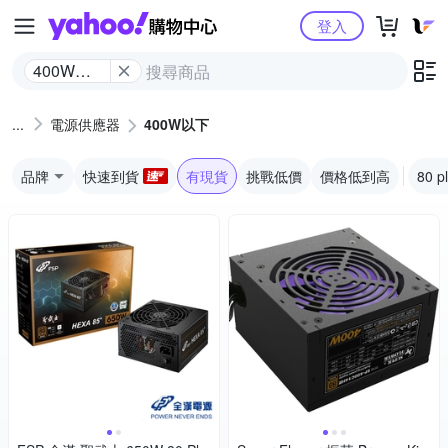
Yahoo購物中心
登入
400W以
下
電源供應器
400W以下
品牌
快速到貨
有現貨
挑戰低價
價格低到高
80 