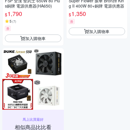
FSP 全漢 聖武士 650W 80 Plu
Super Flower 振華 Bronze Kin
s銅牌 電源供應器(HA650)
g II 400W 80+銅牌 電源供應器
1,790
1,350
$
$
5
(
7
)
券
券
加入購物車
加入購物車
馬上比買最好
相似商品比比看