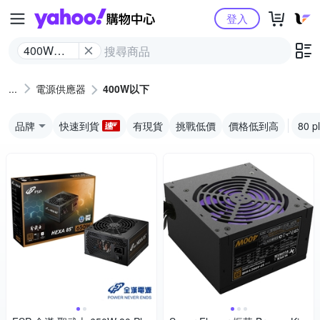
Yahoo購物中心
登入
400W以
下
電源供應器
400W以下
品牌
快速到貨
有現貨
挑戰低價
價格低到高
80 