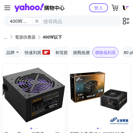
Yahoo購物中心
登入
400W以
下
電源供應器
400W以下
品牌
快速到貨
有現貨
挑戰低價
價格低到高
80 