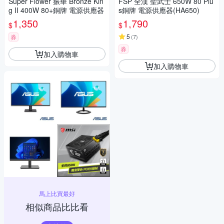
Super Flower 振華 Bronze Kin
FSP 全漢 聖武士 650W 80 Plu
g II 400W 80+銅牌 電源供應器
s銅牌 電源供應器(HA650)
1,350
1,790
$
$
5
券
(
7
)
券
加入購物車
加入購物車
馬上比買最好
相似商品比比看