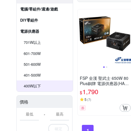
電腦/零組件/週邊/遊戲
DIY零組件
電源供應器
701W以上
601-700W
501-600W
401-500W
FSP 全漢 聖武士 650W 80
Plus銅牌 電源供應器(HA65
400W以下
0)
1,790
$
5
(
7
)
價格
券
-
確定
1