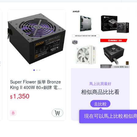
Super Flower 振華 Bronze
馬上比買最好
King II 400W 80+銅牌 電源
相似商品比比看
供應器
1,350
$
去比較
券
現在可以馬上比較相似