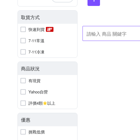
取貨方式
快速到貨
7-11常溫
7-11冷凍
商品狀況
有現貨
Yahoo自營
評價4顆
以上
優惠
挑戰低價