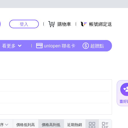
購物車
帳號綁定送
登入
看更多
uniopen 聯名卡
超贈點
序
價格低到高
價格高到低
近期熱銷