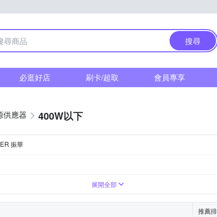
搜尋
必逛好店
刷卡/超取
會員專享
400W以下
源供應器
WER 振華
展開全部
推薦排