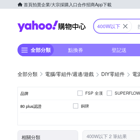
首頁
拍賣
企業/大宗採購入口
合作招商
App下載
Yahoo購物中心
400W以下
全部分類
點換券
登記送
電腦/零組件/週邊/遊戲
DIY零組件
電
FSP 全漢
SUPERFLO
品牌
銅牌
80 plus認證
品牌名稱
否
120mm風扇
ATX12V 2.4
601W~700W
ATX12V 2.5
300W~400W
模組化電源
風扇
標準
瓦數(W)
400W以下 2 筆結果
相關分類