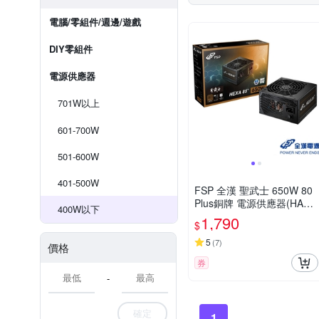
電腦/零組件/週邊/遊戲
DIY零組件
電源供應器
701W以上
601-700W
501-600W
401-500W
FSP 全漢 聖武士 650W 80
Plus銅牌 電源供應器(HA65
400W以下
0)
1,790
$
5
(
7
)
價格
券
-
確定
1