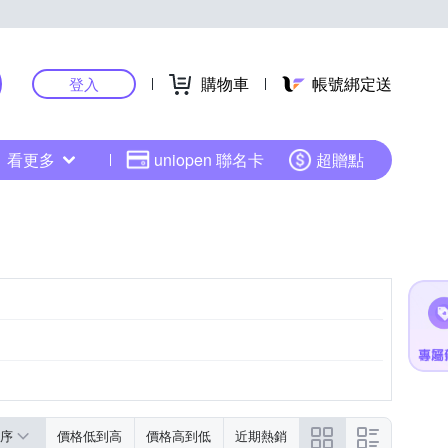
購物車
帳號綁定送
登入
看更多
uniopen 聯名卡
超贈點
序
價格低到高
價格高到低
近期熱銷