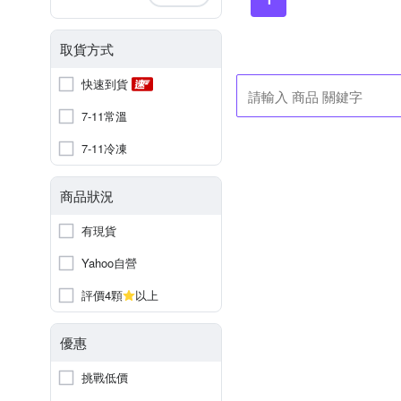
取貨方式
快速到貨
7-11常溫
7-11冷凍
商品狀況
有現貨
Yahoo自營
評價4顆
以上
優惠
挑戰低價