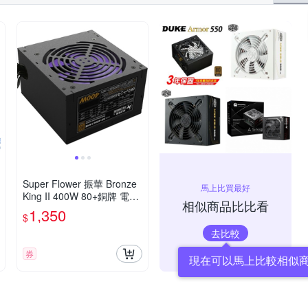
Super Flower 振華 Bronze
馬上比買最好
King II 400W 80+銅牌 電源
相似商品比比看
供應器
1,350
$
去比較
券
現在可以馬上比較相似