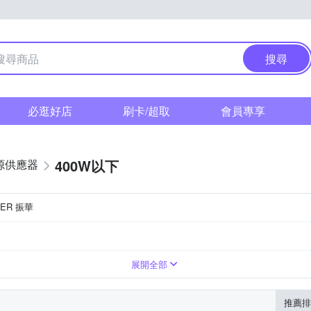
搜尋
必逛好店
刷卡/超取
會員專享
400W以下
源供應器
WER 振華
展開全部
推薦排