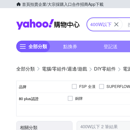
首頁
拍賣
企業/大宗採購入口
合作招商
App下載
Yahoo購物中心
400W以下
全部分類
點換券
登記送
電腦/零組件/週邊/遊戲
DIY零組件
電
FSP 全漢
SUPERFLO
品牌
銅牌
80 plus認證
品牌名稱
否
120mm風扇
ATX12V 2.4
601W~700W
ATX12V 2.5
300W~400W
模組化電源
風扇
標準
瓦數(W)
400W以下 2 筆結果
相關分類