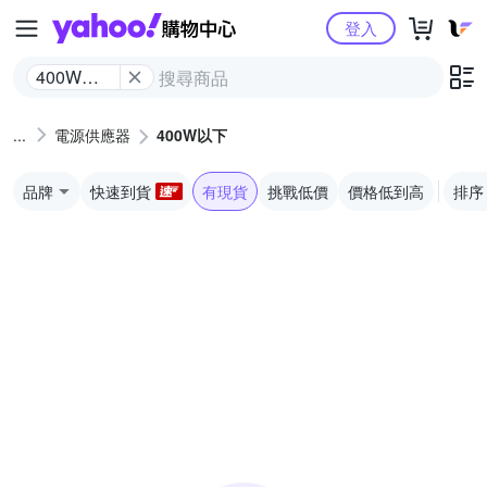
Yahoo購物中心
登入
400W以
下
電源供應器
400W以下
品牌
快速到貨
有現貨
挑戰低價
價格低到高
排序