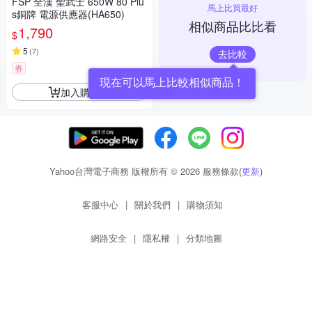
FSP 全漢 聖武士 650W 80 Plu
馬上比買最好
s銅牌 電源供應器(HA650)
相似商品比比看
1,790
$
5
(
7
)
去比較
券
現在可以馬上比較相似商品！
加入購物車
Yahoo台灣電子商務 版權所有 © 2026 服務條款(
更新
)
客服中心
|
關於我們
|
購物須知
網路安全
|
隱私權
|
分類地圖