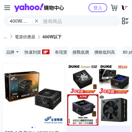
Yahoo購物中心
登入
400W以
下
電源供應器
400W以下
品牌
快速到貨
有現貨
挑戰低價
價格低到高
80 