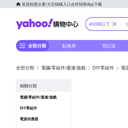
首頁
拍賣
企業/大宗採購入口
合作招商
App下載
Yahoo購物中心
400W以下
全部分類
點換券
登記送
電腦/零組件/週邊/遊戲
DIY零組件
電
相關分類
電腦/零組件/週邊/遊戲
DIY零組件
電源供應器