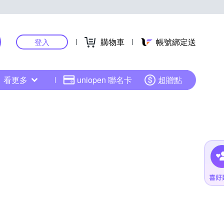
購物車
帳號綁定送
登入
看更多
uniopen 聯名卡
超贈點