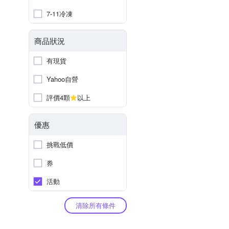
7-11冷凍
商品狀況
有現貨
Yahoo自營
評價4顆
以上
優惠
挑戰低價
券
活動
清除所有條件