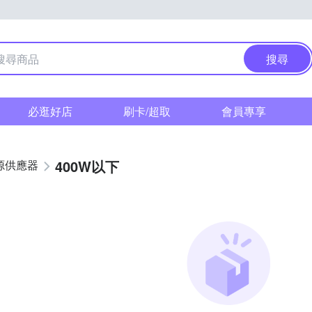
搜尋
必逛好店
刷卡/超取
會員專享
400W以下
源供應器