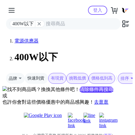
Yahoo購物中心
登入
400W以下
電源供應器
400W以下
品牌
快速到貨
有現貨
挑戰低價
價格低到高
排序
找不到商品嗎？換換其他條件吧！
清除條件再搜尋
或
也許你會對這些價格優惠中的商品感興趣！
去逛逛